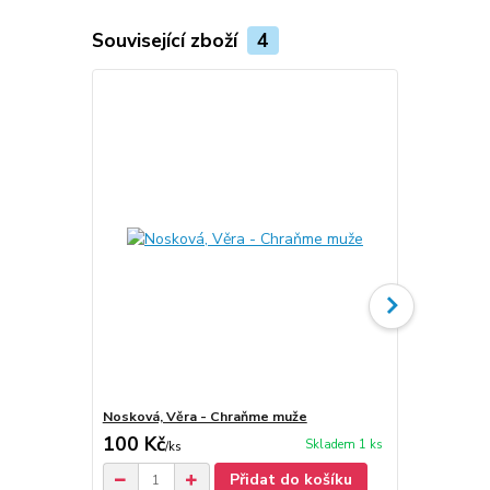
Související zboží
4
Nosková, Věra - Chraňme muže
Nosková, Vě
100 Kč
50 Kč
Skladem 1 ks
/
ks
/
ks
Přidat do košíku