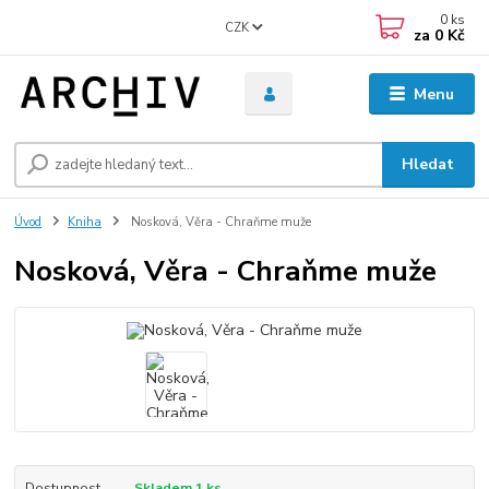
0
ks
CZK
za
0 Kč
Menu
Hledat
Úvod
Kniha
Nosková, Věra - Chraňme muže
Nosková, Věra - Chraňme muže
Dostupnost
Skladem 1 ks