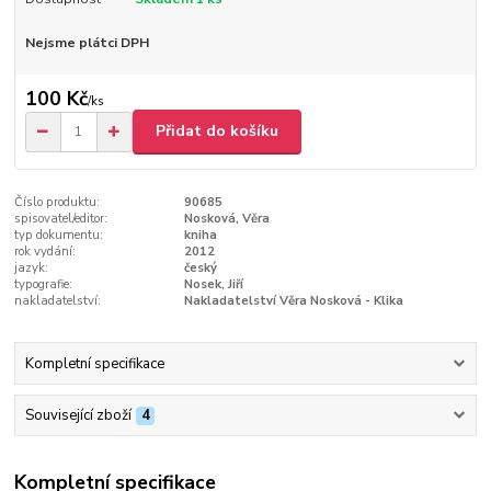
Nejsme plátci DPH
100 Kč
/
ks
Přidat do košíku
Číslo produktu:
90685
spisovatel/editor:
Nosková, Věra
typ dokumentu:
kniha
rok vydání:
2012
jazyk:
český
typografie:
Nosek, Jiří
nakladatelství:
Nakladatelství Věra Nosková - Klika
Kompletní specifikace
Související zboží
4
Kompletní specifikace