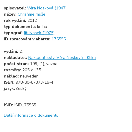
spisovatel:
Věra Nosková (1947)
název:
Chraňme muže
rok vydání:
2012
typ dokumentu:
kniha
typograf:
Jiří Nosek (1975)
ID zpracování v abartu:
175555
vydání:
2.
nakladatel:
Nakladatelství Věra Nosková - Klika
počet stran:
199, (1), vazba
rozměry:
205 x 135
náklad:
neuveden
ISBN:
978-80-87373-19-4
jazyk:
český
ISID:
ISID175555
Další informace o dokumentu