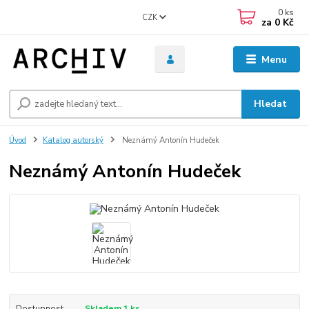
0
ks
CZK
za
0 Kč
Menu
Hledat
Úvod
Katalog autorský
Neznámý Antonín Hudeček
Neznámý Antonín Hudeček
Dostupnost
Skladem 1 ks