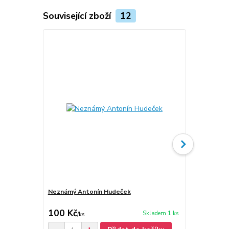
Související zboží
12
Neznámý Antonín Hudeček
Krajinou du
Antonín Hud
100 Kč
50 Kč
Skladem 1 ks
/
ks
/
ks