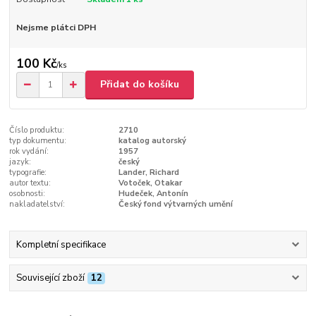
Nejsme plátci DPH
100 Kč
/
ks
Přidat do košíku
Číslo produktu:
2710
typ dokumentu:
katalog autorský
rok vydání:
1957
jazyk:
český
typografie:
Lander, Richard
autor textu:
Votoček, Otakar
osobnosti:
Hudeček, Antonín
nakladatelství:
Český fond výtvarných umění
Kompletní specifikace
Související zboží
12