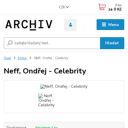
0
ks
CZK
za
0 Kč
Menu
Hledat
Úvod
Kniha
Neff, Ondřej - Celebrity
Neff, Ondřej - Celebrity
Dostupnost
Skladem 1 ks