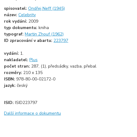
spisovatel:
Ondřej Neff (1945)
název:
Celebrity
rok vydání:
2009
typ dokumentu:
kniha
typograf:
Martin Zhouf (1962)
ID zpracování v abartu:
223797
vydání:
1.
nakladatel:
Plus
počet stran:
287, (1), předsádky, vazba, přebal
rozměry:
210 x 135
ISBN:
978-80-00-02172-0
jazyk:
český
ISID:
ISID223797
Další informace o dokumentu