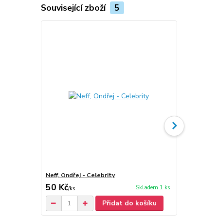
Související zboží
5
Neff, Ondřej - Celebrity
Neff, Ondřej
50 Kč
90 Kč
Skladem 1 ks
/
ks
/
ks
Přidat do košíku