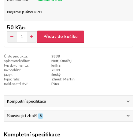
Nejsme plátci DPH
50 Kč
/
ks
Přidat do košíku
Číslo produktu:
9838
spisovatel/editor:
Neff, Ondřej
typ dokumentu:
kniha
rok vydání:
2009
jazyk:
český
typografie:
Zhouf, Martin
nakladatelství:
Plus
Kompletní specifikace
Související zboží
5
Kompletní specifikace