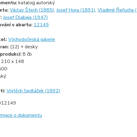
umentu:
katalog autorský
xtu:
Václav Štech (1885)
,
Josef Hora (1891)
,
Vladimír Řeřucha 
f:
Josef Dlabaja (1947)
ování v abartu:
12149
tel:
Východočeská galerie
ran:
(12) + desky
produkcí:
8 čb
:
210 x 148
500
ský
ti:
Vojtěch Sedláček (1892)
D12149
formace o dokumentu