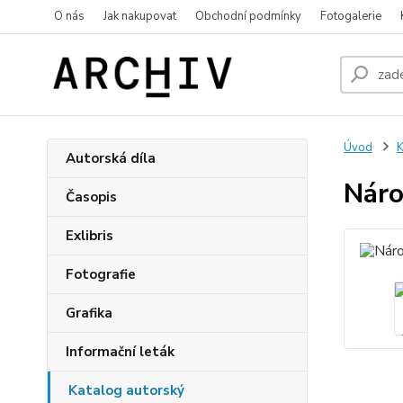
O nás
Jak nakupovat
Obchodní podmínky
Fotogalerie
Úvod
K
Autorská díla
Náro
Časopis
Exlibris
Fotografie
Grafika
Informační leták
Katalog autorský