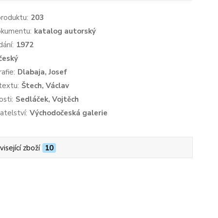
produktu:
203
okumentu:
katalog autorský
dání:
1972
český
afie:
Dlabaja, Josef
textu:
Štech, Václav
sti:
Sedláček, Vojtěch
atelství:
Východočeská galerie
isející zboží
10