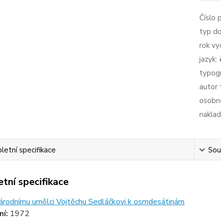
Číslo 
typ d
rok vy
jazyk:
typogr
autor 
osobno
naklad
etní specifikace
Souv
tní specifikace
árodnímu umělci Vojtěchu Sedláčkovi k osmdesátinám
ní:
1972