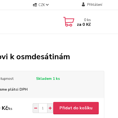
Přihlášení
CZK
0
ks
za
0 Kč
ovi k osmdesátinám
tupnost
Skladem 1 ks
sme plátci DPH
 Kč
Přidat do košíku
/
ks