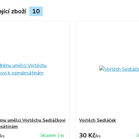
jící zboží
10
mu umělci Vojtěchu Sedláčkovi
Vojtěch Sedláček
esátinám
30 Kč
Skladem 1 ks
S
/
ks
/
ks