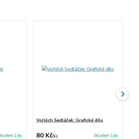
Vojtěch Sedláček: Grafické dílo
Vo
80 Kč
50
kladem 1 ks
Skladem 1 ks
/
ks