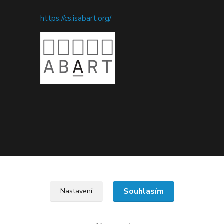
https://cs.isabart.org/
Upravit sběr cookies.
Souhlasím
Nastavení