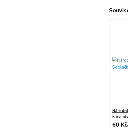
Souvise
Národní
k osmd
60 Kč