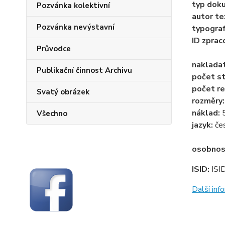
typ dok
Pozvánka kolektivní
autor te
Pozvánka nevýstavní
typogra
ID zprac
Průvodce
naklada
Publikační činnost Archivu
počet st
počet re
Svatý obrázek
rozměry
náklad:
Všechno
jazyk:
če
osobnos
ISID:
ISI
Další in