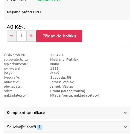
Nejsme plátci DPH
40 Kč
/
ks
Přidat do košíku
Číslo produktu:
133473
spisovatel/editor:
Modiano, Patrick
typ dokumentu:
kniha
rok vydání:
1983
jazyk:
český
typografie:
Svoboda, Jiří
autor textu:
Jamek, Václav
překladatel:
Jamek, Václav
edice:
Proud (Mladá fronta)
nakladatelství:
Mladá fronta, nakladatelství
Kompletní specifikace
Související zboží
1