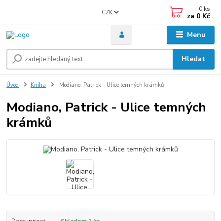
0
ks
CZK
za
0 Kč
Menu
Hledat
Úvod
Kniha
Modiano, Patrick - Ulice temných krámků
Modiano, Patrick - Ulice temných
krámků
Dostupnost
Skladem 1 ks