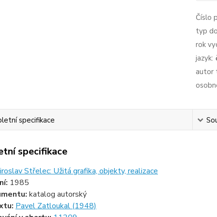
Číslo 
typ d
rok vy
jazyk:
autor 
osobno
etní specifikace
Sou
tní specifikace
roslav Střelec: Užitá grafika, objekty, realizace
ní:
1985
umentu:
katalog autorský
xtu:
Pavel Zatloukal (1948)