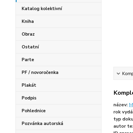
Katalog kolektivní
Kniha
Obraz
Ostatní
Parte
PF / novoročenka
Kompl
Plakát
Komple
Podpis
název:
Mi
Pohlednice
rok vydá
typ dok
Pozvánka autorská
autor te