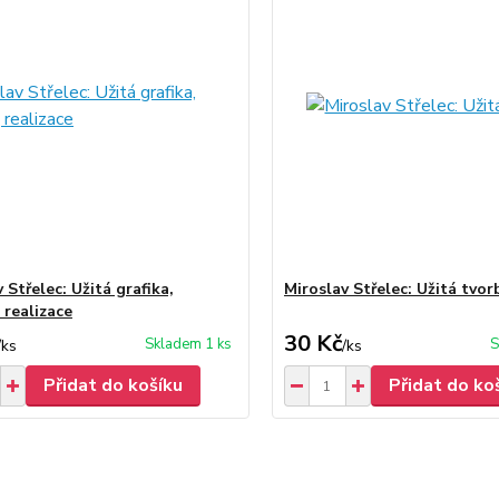
 Střelec: Užitá grafika,
Miroslav Střelec: Užitá tvor
 realizace
30 Kč
Skladem 1 ks
S
/
ks
/
ks
Přidat do košíku
Přidat do ko