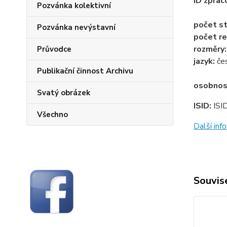
ID zprac
Pozvánka kolektivní
počet st
Pozvánka nevýstavní
počet re
rozměry
Průvodce
jazyk:
če
Publikační činnost Archivu
osobnos
Svatý obrázek
ISID:
ISI
Všechno
Další in
Souvise