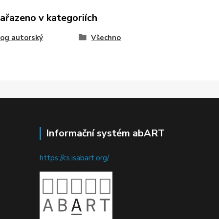
zařazeno v kategoriích
og autorský
Všechno
Informační systém abART
https://cs.isabart.org/