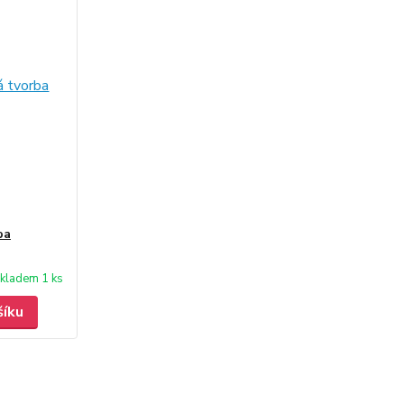
ba
kladem 1 ks
šíku