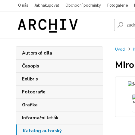
O nás
Jak nakupovat
Obchodní podmínky
Fotogalerie
Úvod
K
Autorská díla
Miro
Časopis
Exlibris
Fotografie
Grafika
Informační leták
Katalog autorský