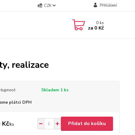
Přihlášení
CZK
0
ks
za
0 Kč
ty, realizace
tupnost
Skladem 1 ks
sme plátci DPH
 Kč
Přidat do košíku
/
ks