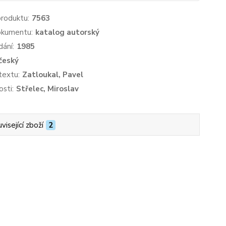
produktu:
7563
okumentu:
katalog autorský
dání:
1985
český
textu:
Zatloukal, Pavel
sti:
Střelec, Miroslav
visející zboží
2