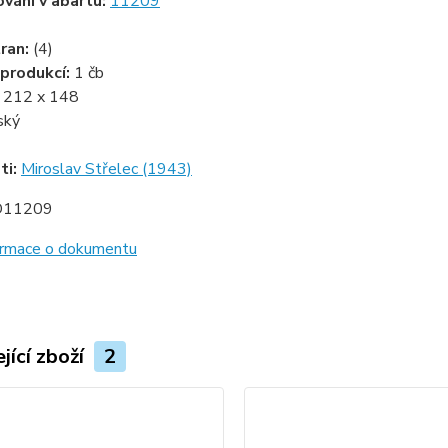
ování v abartu:
11209
ran:
(4)
produkcí:
1 čb
:
212 x 148
ský
ti:
Miroslav Střelec (1943)
D11209
formace o dokumentu
jící zboží
2