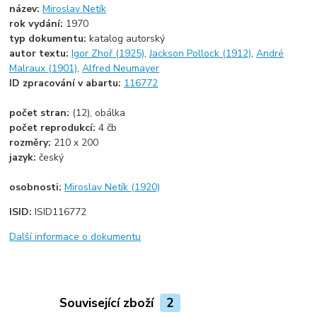
název:
Miroslav Netík
rok vydání:
1970
typ dokumentu:
katalog autorský
autor textu:
Igor Zhoř (1925)
,
Jackson Pollock (1912)
,
André
Malraux (1901)
,
Alfred Neumayer
ID zpracování v abartu:
116772
počet stran:
(12), obálka
počet reprodukcí:
4 čb
rozměry:
210 x 200
jazyk:
český
osobnosti:
Miroslav Netík (1920)
ISID:
ISID116772
Další informace o dokumentu
Související zboží
2