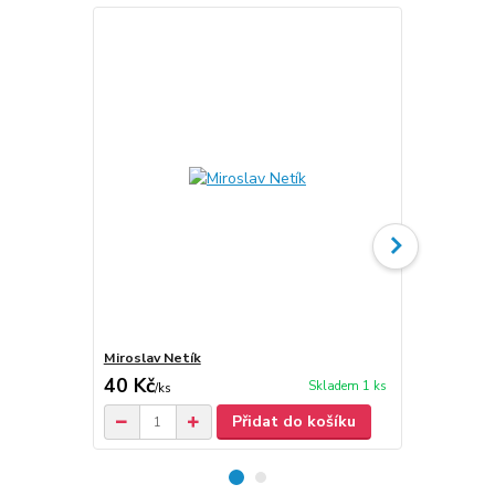
Miroslav Netík
Miroslav Net
40 Kč
30 Kč
Skladem 1 ks
/
ks
Přidat do košíku