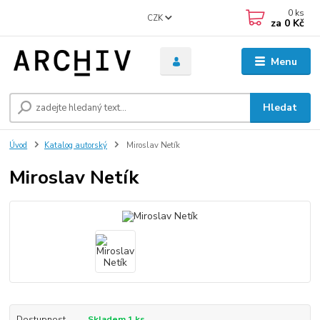
0
ks
CZK
za
0 Kč
Menu
Hledat
Úvod
Katalog autorský
Miroslav Netík
Miroslav Netík
Dostupnost
Skladem 1 ks