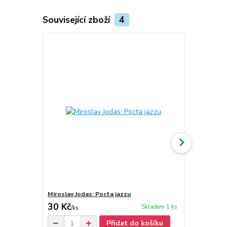
Související zboží
4
Miroslav Jodas: Pocta jazzu
Miroslav Jo
30 Kč
160 Kč
Skladem 1 ks
/
ks
/
ks
Přidat do košíku