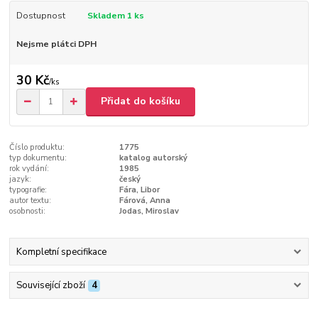
Dostupnost
Skladem 1 ks
Nejsme plátci DPH
30 Kč
/
ks
Přidat do košíku
Číslo produktu:
1775
typ dokumentu:
katalog autorský
rok vydání:
1985
jazyk:
český
typografie:
Fára, Libor
autor textu:
Fárová, Anna
osobnosti:
Jodas, Miroslav
Kompletní specifikace
Související zboží
4