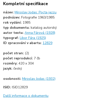
Kompletní specifikace
název:
Miroslav Jodas: Pocta jazzu
podnázev:
Fotografie 1963/1985
rok vydání:
1985
typ dokumentu:
katalog autorský
autor textu:
Anna Fárová (1928)
typograf:
Libor Fára (1925)
ID zpracování v abartu:
12829
počet stran:
(2)
počet reprodukcí:
7 čb
rozměry:
420 x 304
jazyk:
český
osobnosti:
Miroslav Jodas (1932)
ISID:
ISID12829
Další informace o dokumentu