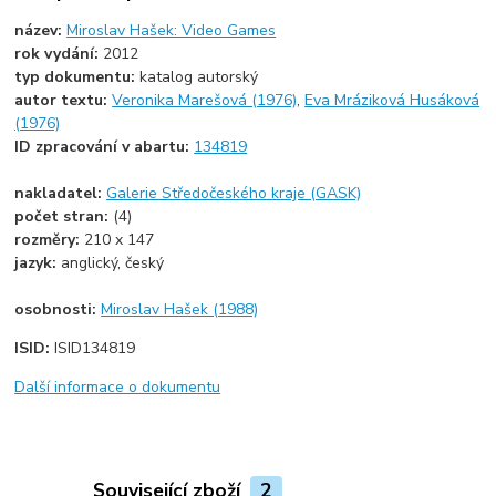
název:
Miroslav Hašek: Video Games
rok vydání:
2012
typ dokumentu:
katalog autorský
autor textu:
Veronika Marešová (1976)
,
Eva Mráziková Husáková
(1976)
ID zpracování v abartu:
134819
nakladatel:
Galerie Středočeského kraje (GASK)
počet stran:
(4)
rozměry:
210 x 147
jazyk:
anglický, český
osobnosti:
Miroslav Hašek (1988)
ISID:
ISID134819
Další informace o dokumentu
Související zboží
2