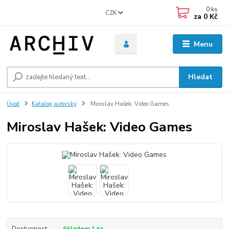
0
ks
CZK
za
0 Kč
Menu
Hledat
Úvod
Katalog autorský
Miroslav Hašek: Video Games
Miroslav Hašek: Video Games
Dostupnost
Skladem 1 ks