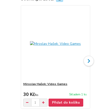
Miroslav Hašek: Video Games
Miroslav Ha
neptal a za
30 Kč
30 Kč
Skladem 1 ks
/
ks
/
ks
Přidat do košíku