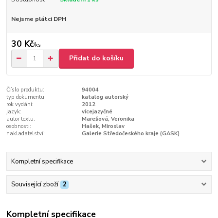
Nejsme plátci DPH
30 Kč
/
ks
Přidat do košíku
Číslo produktu:
94004
typ dokumentu:
katalog autorský
rok vydání:
2012
jazyk:
vícejazyčné
autor textu:
Marešová, Veronika
osobnosti:
Hašek, Miroslav
nakladatelství:
Galerie Středočeského kraje (GASK)
Kompletní specifikace
Související zboží
2
Kompletní specifikace