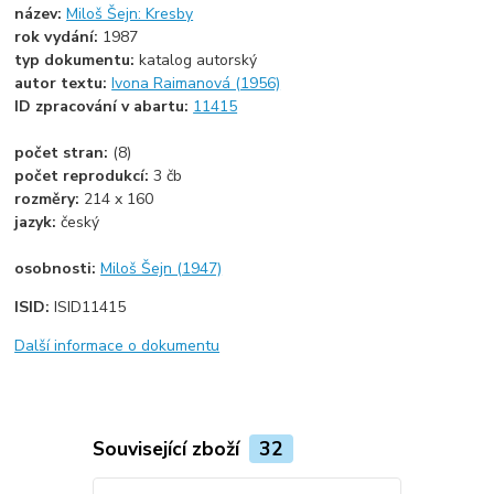
název:
Miloš Šejn: Kresby
rok vydání:
1987
typ dokumentu:
katalog autorský
autor textu:
Ivona Raimanová (1956)
ID zpracování v abartu:
11415
počet stran:
(8)
počet reprodukcí:
3 čb
rozměry:
214 x 160
jazyk:
český
osobnosti:
Miloš Šejn (1947)
ISID:
ISID11415
Další informace o dokumentu
Související zboží
32