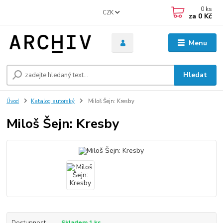
0
ks
CZK
za
0 Kč
Menu
Hledat
Úvod
Katalog autorský
Miloš Šejn: Kresby
Miloš Šejn: Kresby
Dostupnost
Skladem 1 ks