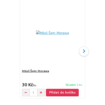
Miloš Šejn: Morawa
Miloš Šejn: 
30 Kč
400 Kč
Skladem 1 ks
/
ks
Přidat do košíku