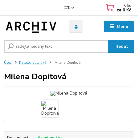
0
ks
CZK
za
0 Kč
Menu
Hledat
Úvod
Katalog autorský
Milena Dopitová
Milena Dopitová
Dostupnost
Skladem 1 ks