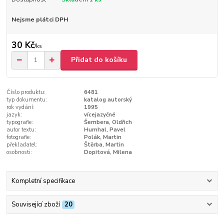
Nejsme plátci DPH
30 Kč
/
ks
Přidat do košíku
Číslo produktu:
6481
typ dokumentu:
katalog autorský
rok vydání:
1995
jazyk:
vícejazyčné
typografie:
Šembera, Oldřich
autor textu:
Humhal, Pavel
fotografie:
Polák, Martin
překladatel:
Štěrba, Martin
osobnosti:
Dopitová, Milena
Kompletní specifikace
Související zboží
20