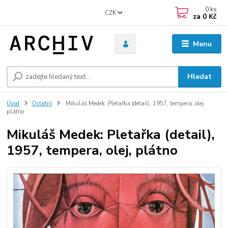
0
ks
CZK
za
0 Kč
Menu
Hledat
Úvod
Ostatní
Mikuláš Medek: Pletařka (detail), 1957, tempera, olej,
plátno
Mikuláš Medek: Pletařka (detail),
1957, tempera, olej, plátno