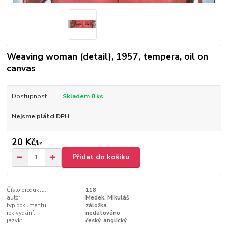
Weaving woman (detail), 1957, tempera, oil on
canvas
Dostupnost
Skladem 8 ks
Nejsme plátci DPH
20 Kč
/
ks
Přidat do košíku
Číslo produktu:
118
autor:
Medek, Mikuláš
typ dokumentu:
záložka
rok vydání:
nedatováno
jazyk:
český, anglický