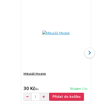
Mikuláš Medek
Mikuláš Med
30 Kč
500 Kč
Skladem 1 ks
/
ks
/
ks
Přidat do košíku