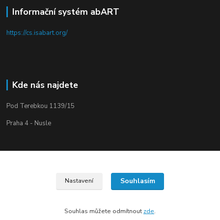
Informační systém abART
https://cs.isabart.org/
Kde nás najdete
Pod Terebkou 1139/15
Praha 4 - Nusle
Souhlasím
Nastavení
Upravit sběr cookies.
Souhlas můžete odmítnout
zde
.
Vytvořeno na
Eshop-rychle.cz