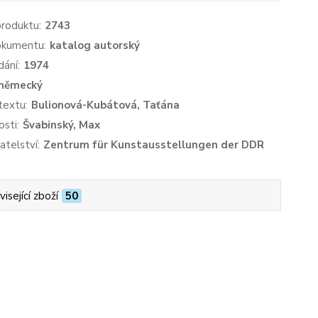
produktu:
2743
okumentu:
katalog autorský
dání:
1974
německý
textu:
Bulionová-Kubátová, Taťána
sti:
Švabinský, Max
atelství:
Zentrum für Kunstausstellungen der DDR
isející zboží
50