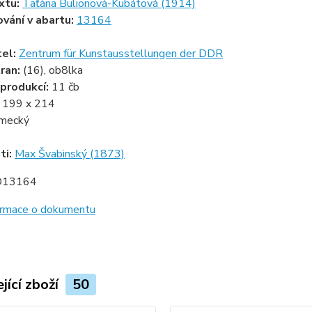
xtu:
Taťána Bulionová-Kubátová (1914)
ování v abartu:
13164
tel:
Zentrum für Kunstausstellungen der DDR
ran:
(16), ob8lka
produkcí:
11 čb
:
199 x 214
mecký
ti:
Max Švabinský (1873)
D13164
formace o dokumentu
jící zboží
50