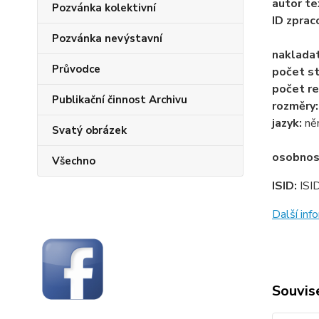
autor te
Pozvánka kolektivní
ID zprac
Pozvánka nevýstavní
naklada
Průvodce
počet st
počet re
Publikační činnost Archivu
rozměry
jazyk:
ně
Svatý obrázek
osobnos
Všechno
ISID:
ISI
Další in
Souvise