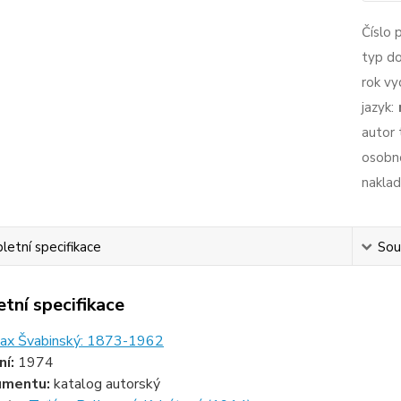
Číslo 
typ d
rok vy
jazyk:
autor 
osobno
naklad
etní specifikace
Souv
tní specifikace
ax Švabinský: 1873-1962
ní:
1974
umentu:
katalog autorský