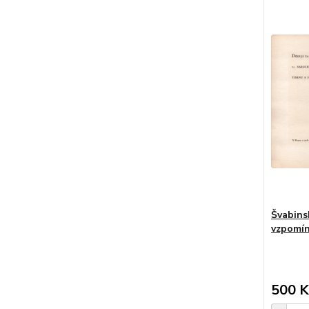
Švabins
vzpomín
500 K