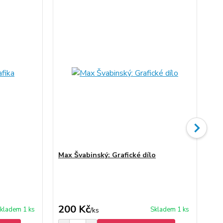
Max Švabinský: Grafické dílo
Ná
200 Kč
80
kladem 1 ks
Skladem 1 ks
/
ks