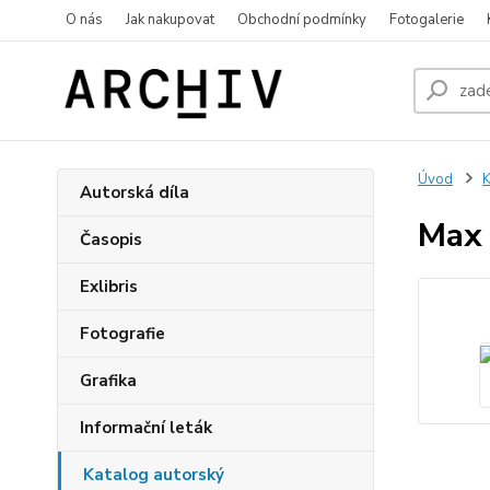
O nás
Jak nakupovat
Obchodní podmínky
Fotogalerie
Úvod
K
Autorská díla
Max 
Časopis
Exlibris
Fotografie
Grafika
Informační leták
Katalog autorský