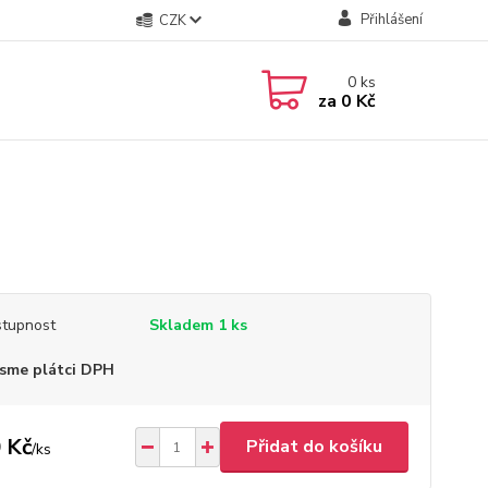
Přihlášení
CZK
0
ks
za
0 Kč
tupnost
Skladem 1 ks
sme plátci DPH
 Kč
Přidat do košíku
/
ks