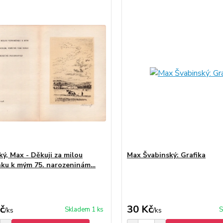
ký, Max - Děkuji za milou
Max Švabinský: Grafika
ku k mým 75. narozeninám…
č
30 Kč
Skladem 1 ks
S
/
ks
/
ks