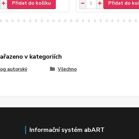
Přidat do košíku
Přidat do ko
zařazeno v kategoriích
og autorský
Všechno
Informační systém abART