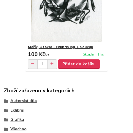
Mařík, Otakar - Exlibris Ing. J. Soukup
100 Kč
Skladem 1 ks
/
ks
Přidat do košíku
Zboží zařazeno v kategoriích
Autorská díla
Exlibris
Grafika
Všechno