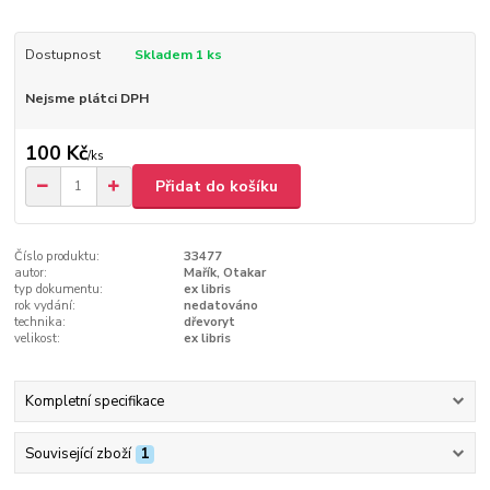
Dostupnost
Skladem 1 ks
Nejsme plátci DPH
100 Kč
/
ks
Přidat do košíku
Číslo produktu:
33477
autor:
Mařík, Otakar
typ dokumentu:
ex libris
rok vydání:
nedatováno
technika:
dřevoryt
velikost:
ex libris
Kompletní specifikace
Související zboží
1