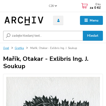
0
ks
CZK
za
0 Kč
Menu
Hledat
Úvod
Grafika
Mařík, Otakar - Exlibris Ing. J. Soukup
Mařík, Otakar - Exlibris Ing. J.
Soukup