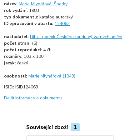
název:
Marie Mlynářová: Šperky
rok vydání:
1983
typ dokumentu:
katalog autorský
ID zpracování v abartu:
124063
nakladatel:
Dílo - podnik Českého fondu výtvarných umění
počet stran:
(6)
počet reprodukcí:
4 čb
rozměry:
103 x 100
jazyk:
český
osobnosti:
Marie Mlynářová (1943)
ISID:
ISID124063
Další informace o dokumentu
Související zboží
1