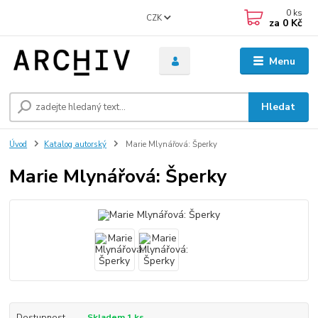
0
ks
CZK
za
0 Kč
Menu
Hledat
Úvod
Katalog autorský
Marie Mlynářová: Šperky
Marie Mlynářová: Šperky
Dostupnost
Skladem 1 ks