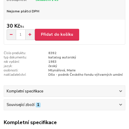
Nejsme plátci DPH
30 Kč
/
ks
Přidat do košíku
Číslo produktu:
8392
typ dokumentu:
katalog autorský
rok vydání:
1983
jazyk:
český
osobnosti:
Mlynářová, Marie
nakladatelství:
Dílo - podnik Českého fondu výtvarných umění
Kompletní specifikace
Související zboží
1
Kompletní specifikace