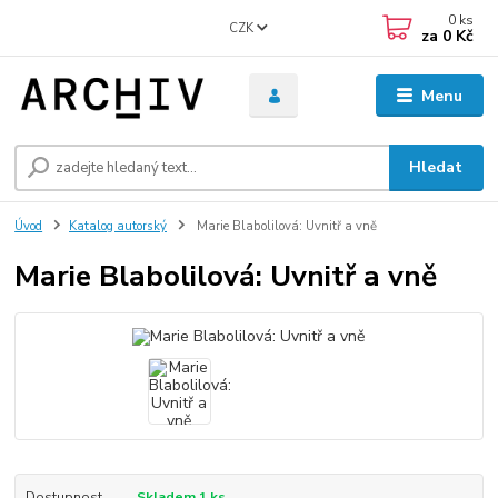
0
ks
CZK
za
0 Kč
Menu
Hledat
Úvod
Katalog autorský
Marie Blabolilová: Uvnitř a vně
Marie Blabolilová: Uvnitř a vně
Dostupnost
Skladem 1 ks