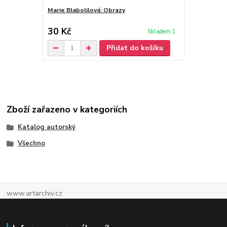
Marie Blabolilová: Obrazy
Marie Blabol
30 Kč
30 Kč
Skladem 1
Přidat do košíku
Zboží zařazeno v kategoriích
Katalog autorský
Všechno
www.artarchiv.cz