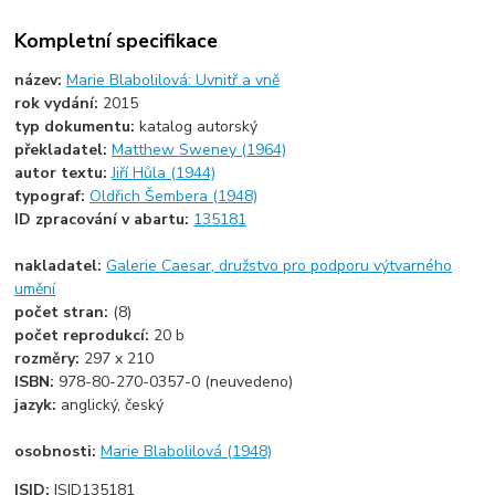
Kompletní specifikace
název:
Marie Blabolilová: Uvnitř a vně
rok vydání:
2015
typ dokumentu:
katalog autorský
překladatel:
Matthew Sweney (1964)
autor textu:
Jiří Hůla (1944)
typograf:
Oldřich Šembera (1948)
ID zpracování v abartu:
135181
nakladatel:
Galerie Caesar, družstvo pro podporu výtvarného
umění
počet stran:
(8)
počet reprodukcí:
20 b
rozměry:
297 x 210
ISBN:
978-80-270-0357-0 (neuvedeno)
jazyk:
anglický, český
osobnosti:
Marie Blabolilová (1948)
ISID:
ISID135181