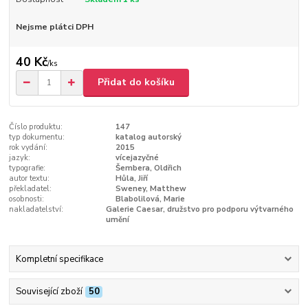
Nejsme plátci DPH
40 Kč
/
ks
Přidat do košíku
Číslo produktu:
147
typ dokumentu:
katalog autorský
rok vydání:
2015
jazyk:
vícejazyčné
typografie:
Šembera, Oldřich
autor textu:
Hůla, Jiří
překladatel:
Sweney, Matthew
osobnosti:
Blabolilová, Marie
nakladatelství:
Galerie Caesar, družstvo pro podporu výtvarného
umění
Kompletní specifikace
Související zboží
50