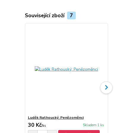
Související zboží
7
Luděk Rathouský: Penězoměnci
Luděk Ratho
30 Kč
30 Kč
Skladem 1 ks
/
ks
/
ks