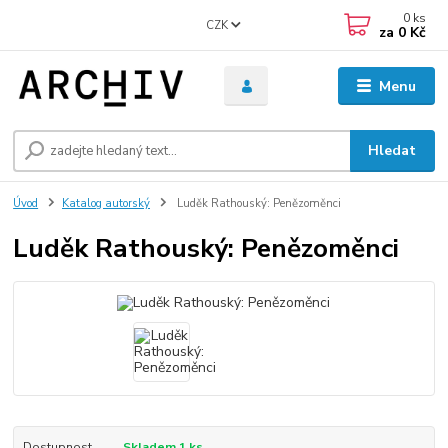
0
ks
CZK
za
0 Kč
Menu
Hledat
Úvod
Katalog autorský
Luděk Rathouský: Penězoměnci
Luděk Rathouský: Penězoměnci
Dostupnost
Skladem 1 ks