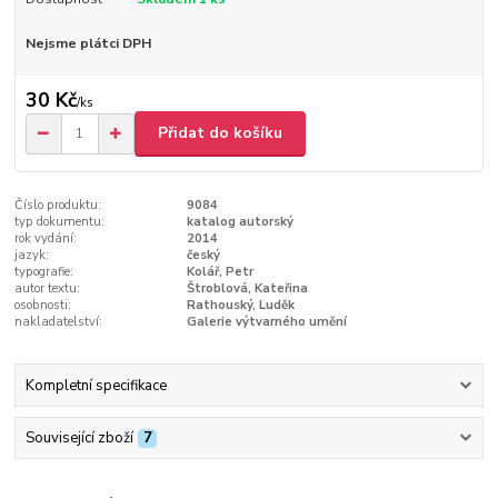
Nejsme plátci DPH
30 Kč
/
ks
Přidat do košíku
Číslo produktu:
9084
typ dokumentu:
katalog autorský
rok vydání:
2014
jazyk:
český
typografie:
Kolář, Petr
autor textu:
Štroblová, Kateřina
osobnosti:
Rathouský, Luděk
nakladatelství:
Galerie výtvarného umění
Kompletní specifikace
Související zboží
7