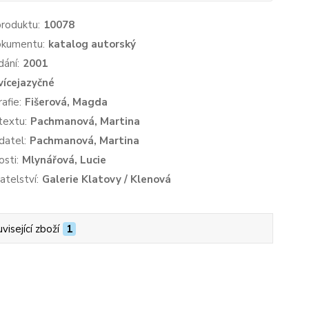
produktu:
10078
okumentu:
katalog autorský
dání:
2001
vícejazyčné
afie:
Fišerová, Magda
textu:
Pachmanová, Martina
datel:
Pachmanová, Martina
sti:
Mlynářová, Lucie
atelství:
Galerie Klatovy / Klenová
visející zboží
1