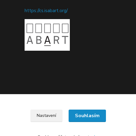
https://cs.isabart.org/
Upravit sběr cookies.
Souhlasím
Nastavení