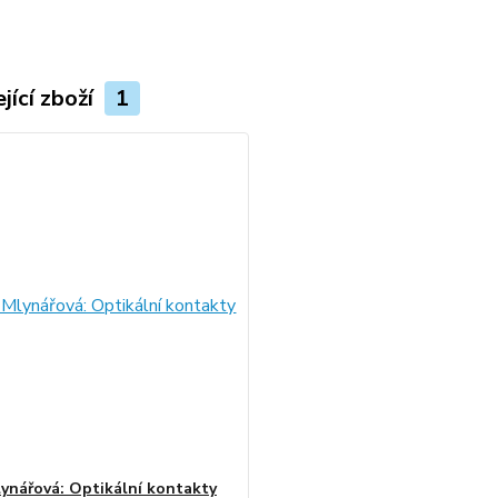
jící zboží
1
lynářová: Optikální kontakty