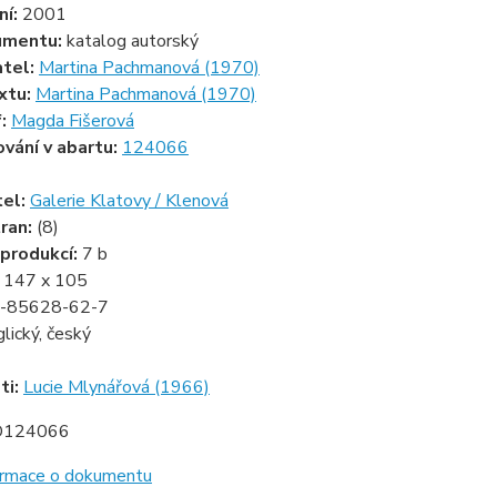
ní:
2001
umentu:
katalog autorský
atel:
Martina Pachmanová (1970)
xtu:
Martina Pachmanová (1970)
f:
Magda Fišerová
ování v abartu:
124066
tel:
Galerie Klatovy / Klenová
ran:
(8)
produkcí:
7 b
:
147 x 105
-85628-62-7
glický, český
ti:
Lucie Mlynářová (1966)
D124066
formace o dokumentu