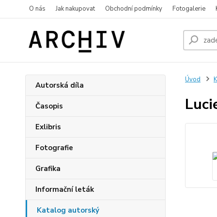
O nás
Jak nakupovat
Obchodní podmínky
Fotogalerie
Úvod
K
Autorská díla
Luci
Časopis
Exlibris
Fotografie
Grafika
Informační leták
Katalog autorský