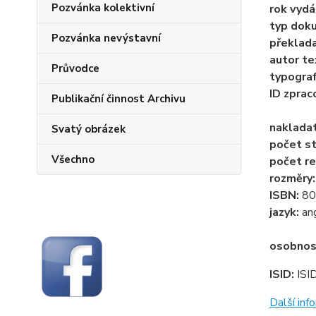
Pozvánka kolektivní
rok vydá
typ dok
Pozvánka nevýstavní
překlad
autor te
Průvodce
typogra
ID zprac
Publikační činnost Archivu
naklada
Svatý obrázek
počet st
Všechno
počet re
rozměry
ISBN:
80
jazyk:
an
osobnos
ISID:
ISI
Další in