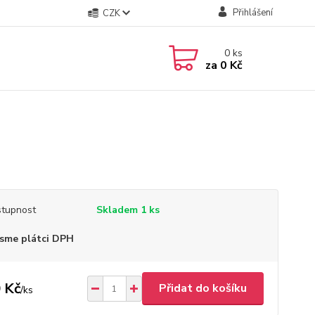
Přihlášení
CZK
0
ks
za
0 Kč
tupnost
Skladem 1 ks
sme plátci DPH
 Kč
Přidat do košíku
/
ks