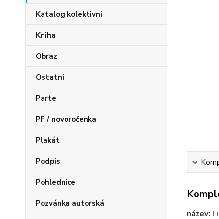
Katalog kolektivní
Kniha
Obraz
Ostatní
Parte
PF / novoročenka
Plakát
Podpis
Kompl
Pohlednice
Komple
Pozvánka autorská
název:
L