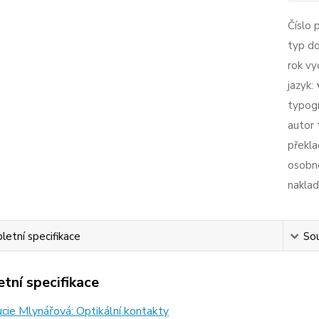
Číslo 
typ d
rok vy
jazyk:
typogr
autor 
překla
osobno
naklad
etní specifikace
Sou
tní specifikace
ucie Mlynářová: Optikální kontakty