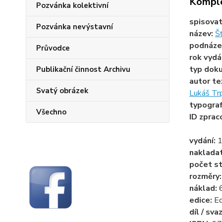
Komple
Pozvánka kolektivní
spisova
Pozvánka nevýstavní
název:
Š
podnáze
Průvodce
rok vydá
typ dok
Publikační činnost Archivu
autor te
Svatý obrázek
Lukáš Tr
typogra
Všechno
ID zprac
vydání:
1
naklada
počet st
rozměry
náklad:
edice:
Ed
díl / sva