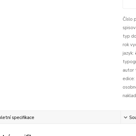
Číslo 
spisov
typ d
rok vy
jazyk:
typogr
autor 
edice:
osobno
naklad
etní specifikace
Sou