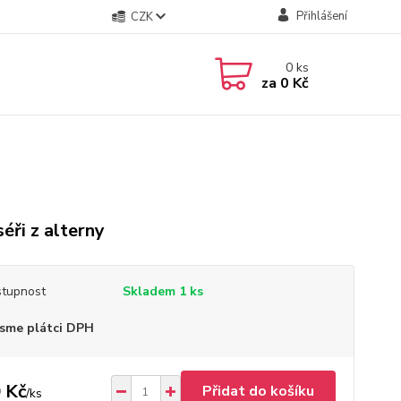
Přihlášení
CZK
0
ks
za
0 Kč
séři z alterny
tupnost
Skladem 1 ks
sme plátci DPH
 Kč
Přidat do košíku
/
ks