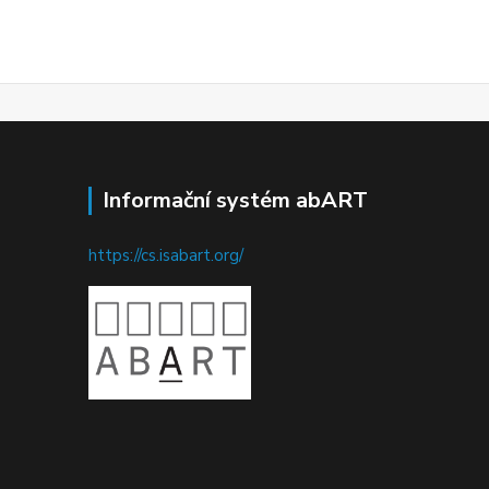
Informační systém abART
https://cs.isabart.org/