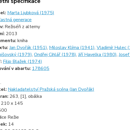
tní specifikace
tel:
Marta Ljubková (1975)
ťastná generace
v:
Režiséři z alterny
ní:
2013
umentu:
kniha
xtu:
Jan Dvořák (1951)
,
Miloslav Klíma (1941)
,
Vladimír Hulec 
pišovský (1979)
,
Ondřej Cihlář (1978)
,
Jiří Havelka (1980)
,
Josef
f:
Filip Blažek (1974)
ování v abartu:
178605
.
tel:
Nakladatelství Pražská scéna (Jan Dvořák)
ran:
263, [1], obálka
:
210 x 145
600
ice Režie
zek:
14