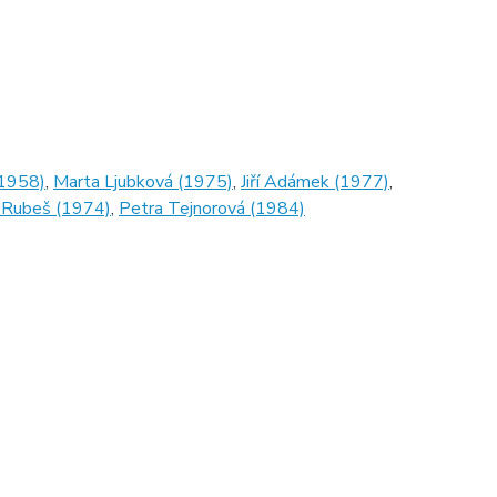
(1958)
,
Marta Ljubková (1975)
,
Jiří Adámek (1977)
,
 Rubeš (1974)
,
Petra Tejnorová (1984)