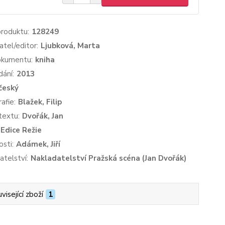
produktu:
128249
atel/editor:
Ljubková, Marta
okumentu:
kniha
dání:
2013
český
afie:
Blažek, Filip
textu:
Dvořák, Jan
Edice Režie
sti:
Adámek, Jiří
atelství:
Nakladatelství Pražská scéna (Jan Dvořák)
visející zboží
1