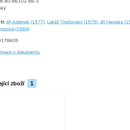
8-80-86102-86-3
ský
ti:
Jiří Adámek (1977)
,
Lukáš Trpišovský (1979)
,
Jiří Havelka (
jnorová (1984)
D178605
formace o dokumentu
jící zboží
1