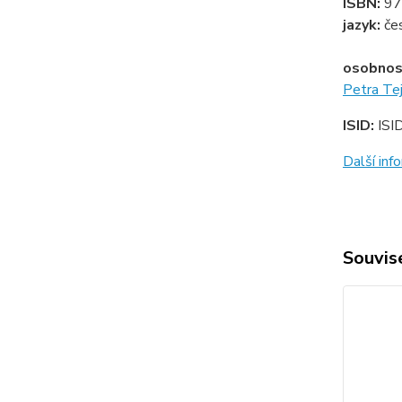
ISBN:
97
jazyk:
če
osobnos
Petra Te
ISID:
ISI
Další in
Souvise