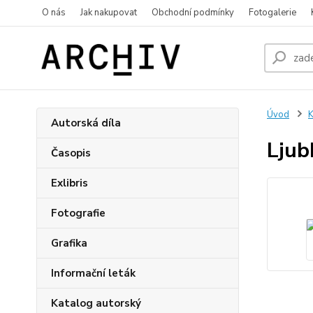
O nás
Jak nakupovat
Obchodní podmínky
Fotogalerie
Úvod
K
Autorská díla
Ljub
Časopis
Exlibris
Fotografie
Grafika
Informační leták
Katalog autorský