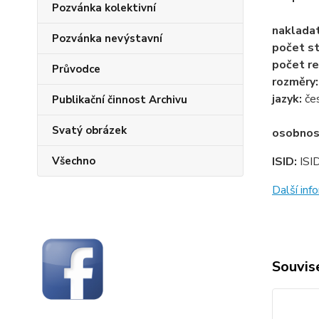
Pozvánka kolektivní
naklada
Pozvánka nevýstavní
počet st
počet re
Průvodce
rozměry
jazyk:
če
Publikační činnost Archivu
Svatý obrázek
osobnos
Všechno
ISID:
ISI
Další in
Souvise