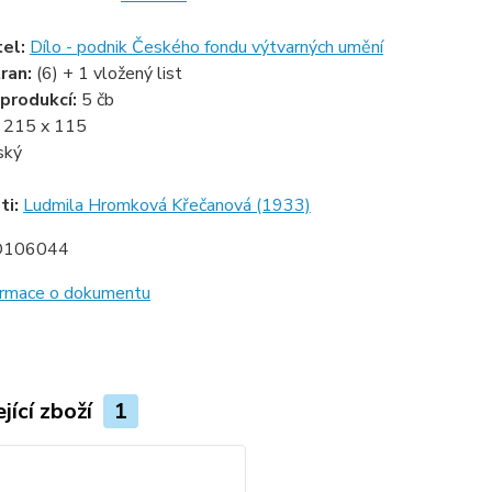
tel:
Dílo - podnik Českého fondu výtvarných umění
ran:
(6) + 1 vložený list
produkcí:
5 čb
:
215 x 115
ský
ti:
Ludmila Hromková Křečanová (1933)
D106044
formace o dokumentu
jící zboží
1