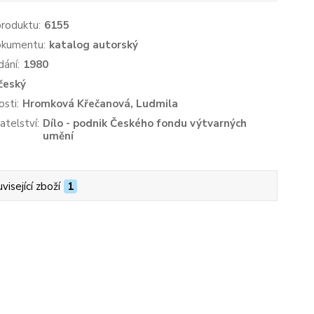
produktu:
6155
okumentu:
katalog autorský
dání:
1980
český
sti:
Hromková Křečanová, Ludmila
atelství:
Dílo - podnik Českého fondu výtvarných
umění
visející zboží
1