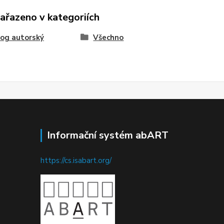
zařazeno v kategoriích
og autorský
Všechno
Informační systém abART
https://cs.isabart.org/