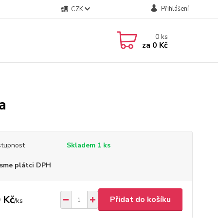
Přihlášení
CZK
0
ks
za
0 Kč
a
tupnost
Skladem 1 ks
sme plátci DPH
 Kč
Přidat do košíku
/
ks