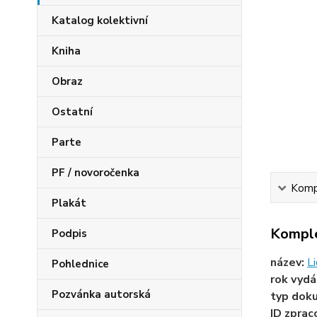
Katalog kolektivní
Kniha
Obraz
Ostatní
Parte
PF / novoročenka
Kompl
Plakát
Komple
Podpis
název:
L
Pohlednice
rok vydá
Pozvánka autorská
typ dok
ID zprac