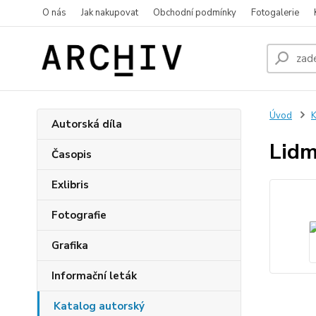
O nás
Jak nakupovat
Obchodní podmínky
Fotogalerie
Úvod
K
Autorská díla
Lidm
Časopis
Exlibris
Fotografie
Grafika
Informační leták
Katalog autorský