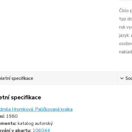
Číslo 
typ d
rok vy
jazyk:
osobno
naklad
etní specifikace
Sou
tní specifikace
idmila Hromková: Paličkovaná krajka
ní:
1980
umentu:
katalog autorský
ování v abartu:
106044