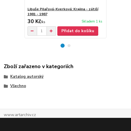
Libuše Pilařová-Kverková: Krajina - zátiší
Libuše Pilař
1981 - 1987
30 Kč
30 Kč
Skladem 1 ks
/
ks
Přidat do košíku
Zboží zařazeno v kategoriích
Katalog autorský
Všechno
www.artarchiv.cz