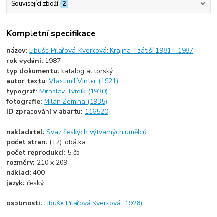
Související zboží
2
Kompletní specifikace
název:
Libuše Pilařová-Kverková: Krajina - zátiší 1981 - 1987
rok vydání:
1987
typ dokumentu:
katalog autorský
autor textu:
Vlastimil Vinter (1921)
typograf:
Miroslav Tvrdík (1930)
fotografie:
Milan Zemina (1935)
ID zpracování v abartu:
116520
nakladatel:
Svaz českých výtvarných umělců
počet stran:
(12), obálka
počet reprodukcí:
5 čb
rozměry:
210 x 209
náklad:
400
jazyk:
český
osobnosti:
Libuše Pilařová Kverková (1928)