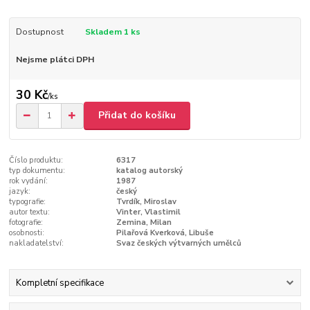
Dostupnost
Skladem 1 ks
Nejsme plátci DPH
30 Kč
/
ks
Přidat do košíku
Číslo produktu:
6317
typ dokumentu:
katalog autorský
rok vydání:
1987
jazyk:
český
typografie:
Tvrdík, Miroslav
autor textu:
Vinter, Vlastimil
fotografie:
Zemina, Milan
osobnosti:
Pilařová Kverková, Libuše
nakladatelství:
Svaz českých výtvarných umělců
Kompletní specifikace