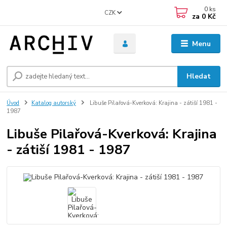
0
ks
CZK
za
0 Kč
Menu
Hledat
Úvod
Katalog autorský
Libuše Pilařová-Kverková: Krajina - zátiší 1981 -
1987
Libuše Pilařová-Kverková: Krajina
- zátiší 1981 - 1987