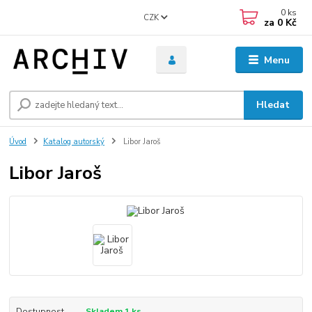
0
ks
CZK
za
0 Kč
Menu
Hledat
Úvod
Katalog autorský
Libor Jaroš
Libor Jaroš
Dostupnost
Skladem 1 ks