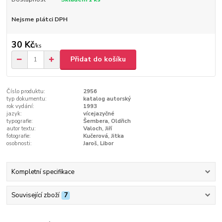
Nejsme plátci DPH
30 Kč
/
ks
Přidat do košíku
Číslo produktu:
2956
typ dokumentu:
katalog autorský
rok vydání:
1993
jazyk:
vícejazyčné
typografie:
Šembera, Oldřich
autor textu:
Valoch, Jiří
fotografie:
Kučerová, Jitka
osobnosti:
Jaroš, Libor
Kompletní specifikace
Související zboží
7