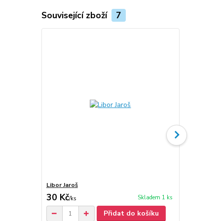
Související zboží
7
Libor Jaroš
Libor Jaroš:
30 Kč
30 Kč
Skladem 1 ks
/
ks
/
ks
Přidat do košíku