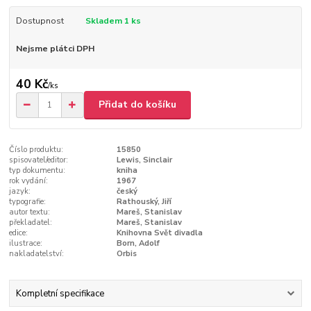
Dostupnost
Skladem 1 ks
Nejsme plátci DPH
40 Kč
/
ks
Přidat do košíku
Číslo produktu:
15850
spisovatel/editor:
Lewis, Sinclair
typ dokumentu:
kniha
rok vydání:
1967
jazyk:
český
typografie:
Rathouský, Jiří
autor textu:
Mareš, Stanislav
překladatel:
Mareš, Stanislav
edice:
Knihovna Svět divadla
ilustrace:
Born, Adolf
nakladatelství:
Orbis
Kompletní specifikace