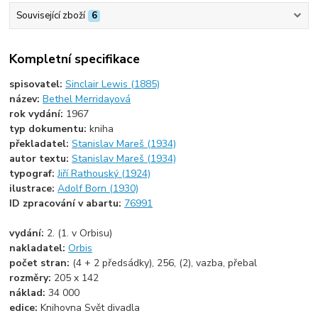
Související zboží
6
Kompletní specifikace
spisovatel:
Sinclair Lewis (1885)
název:
Bethel Merridayová
rok vydání:
1967
typ dokumentu:
kniha
překladatel:
Stanislav Mareš (1934)
autor textu:
Stanislav Mareš (1934)
typograf:
Jiří Rathouský (1924)
ilustrace:
Adolf Born (1930)
ID zpracování v abartu:
76991
vydání:
2. (1. v Orbisu)
nakladatel:
Orbis
počet stran:
(4 + 2 předsádky), 256, (2), vazba, přebal
rozměry:
205 x 142
náklad:
34 000
edice:
Knihovna Svět divadla