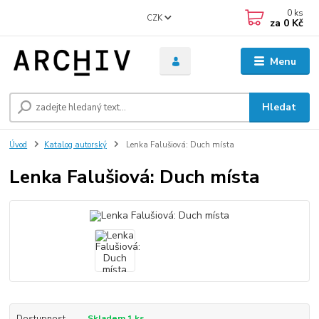
0
ks
CZK
za
0 Kč
Menu
Hledat
Úvod
Katalog autorský
Lenka Falušiová: Duch místa
Lenka Falušiová: Duch místa
Dostupnost
Skladem 1 ks