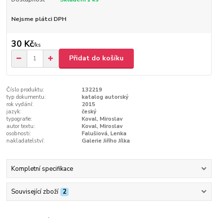
Nejsme plátci DPH
30 Kč
/
ks
Přidat do košíku
Číslo produktu:
132219
typ dokumentu:
katalog autorský
rok vydání:
2015
jazyk:
český
typografie:
Koval, Miroslav
autor textu:
Koval, Miroslav
osobnosti:
Falušiová, Lenka
nakladatelství:
Galerie Jiřího Jílka
Kompletní specifikace
Související zboží
2