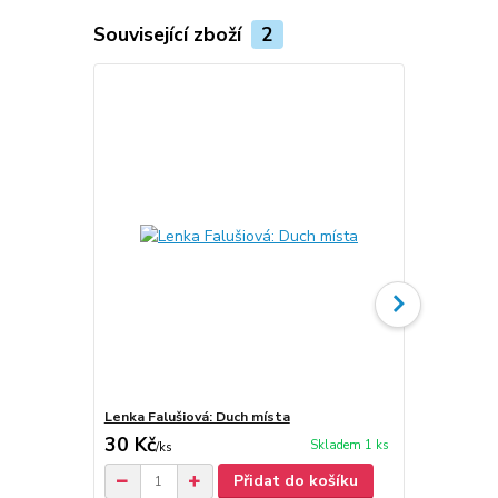
Související zboží
2
Lenka Falušiová: Duch místa
Lenka Faluši
30 Kč
30 Kč
Skladem 1 ks
/
ks
/
ks
Přidat do košíku