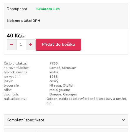
Dostupnost
Skladem 1 ks
Nejsme plátci DPH
40 Kč
/
ks
Přidat do košíku
Číslo produktu:
7760
spisovatel/editor:
Lamač, Miroslav
typ dokumentu:
kniha
rok vydání:
1983
jazyk:
český
typografie:
Hlavsa, Oldřich
edice:
Malá galerie
osobnosti:
Braque, Georges
nakladatelství:
Odeon, nakladatelství krásné literatury a umění,
n.p.
Kompletní specifikace