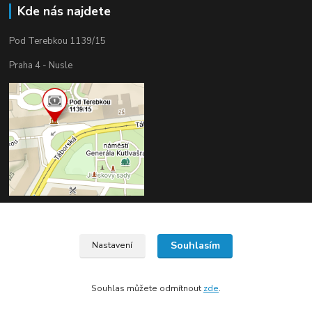
Kde nás najdete
Pod Terebkou 1139/15
Praha 4 - Nusle
Souhlasím
Nastavení
Upravit sběr cookies.
Souhlas můžete odmítnout
zde
.
Vytvořeno na
Eshop-rychle.cz