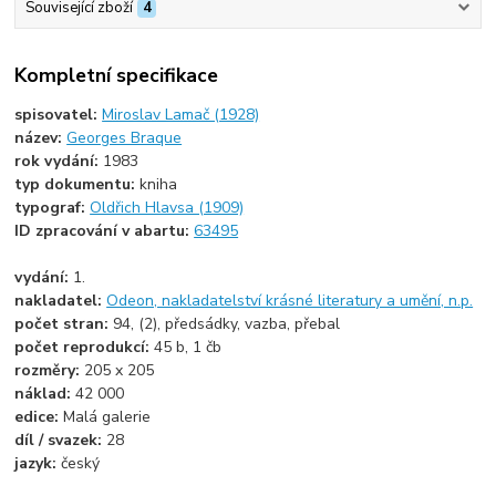
Související zboží
4
Kompletní specifikace
spisovatel:
Miroslav Lamač (1928)
název:
Georges Braque
rok vydání:
1983
typ dokumentu:
kniha
typograf:
Oldřich Hlavsa (1909)
ID zpracování v abartu:
63495
vydání:
1.
nakladatel:
Odeon, nakladatelství krásné literatury a umění, n.p.
počet stran:
94, (2), předsádky, vazba, přebal
počet reprodukcí:
45 b, 1 čb
rozměry:
205 x 205
náklad:
42 000
edice:
Malá galerie
díl / svazek:
28
jazyk:
český