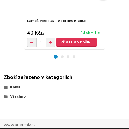
Lamač, Miroslav - Georges Braque
Georges Bra
40 Kč
30 Kč
Skladem 1 ks
/
ks
Přidat do košíku
Zboží zařazeno v kategoriích
Kniha
Všechno
www.artarchiv.cz