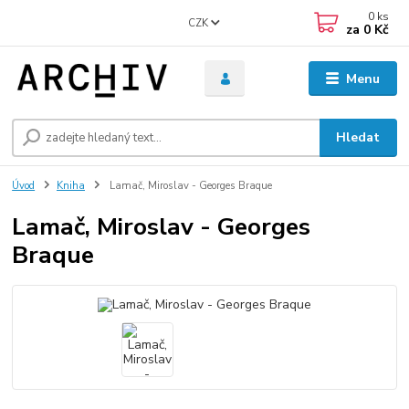
0
ks
CZK
za
0 Kč
Menu
Hledat
Úvod
Kniha
Lamač, Miroslav - Georges Braque
Lamač, Miroslav - Georges
Braque