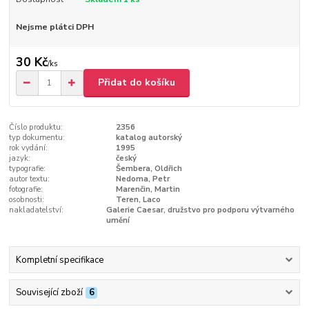
Nejsme plátci DPH
30 Kč
/
ks
Přidat do košíku
Číslo produktu:
2356
typ dokumentu:
katalog autorský
rok vydání:
1995
jazyk:
český
typografie:
Šembera, Oldřich
autor textu:
Nedoma, Petr
fotografie:
Marenčin, Martin
osobnosti:
Teren, Laco
nakladatelství:
Galerie Caesar, družstvo pro podporu výtvarného
umění
Kompletní specifikace
Související zboží
6