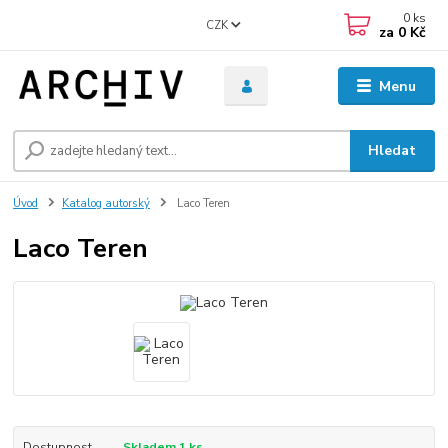
0
ks
CZK
za
0 Kč
Menu
Hledat
Úvod
Katalog autorský
Laco Teren
Laco Teren
Dostupnost
Skladem 1 ks