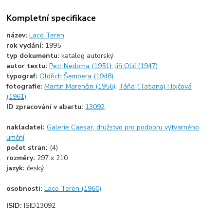
Kompletní specifikace
název:
Laco Teren
rok vydání:
1995
typ dokumentu:
katalog autorský
autor textu:
Petr Nedoma (1951)
,
Jiří Olič (1947)
typograf:
Oldřich Šembera (1948)
fotografie:
Martin Marenčin (1956)
,
Táňa (Tatiana) Hojčová
(1961)
ID zpracování v abartu:
13092
nakladatel:
Galerie Caesar, družstvo pro podporu výtvarného
umění
počet stran:
(4)
rozměry:
297 x 210
jazyk:
český
osobnosti:
Laco Teren (1960)
ISID:
ISID13092