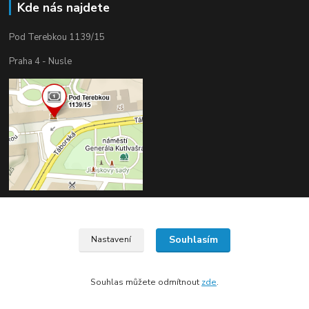
Kde nás najdete
Pod Terebkou 1139/15
Praha 4 - Nusle
Souhlasím
Nastavení
Upravit sběr cookies.
Souhlas můžete odmítnout
zde
.
Vytvořeno na
Eshop-rychle.cz