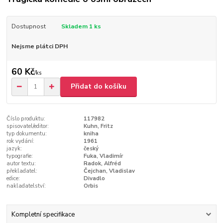
Dostupnost
Skladem 1 ks
Nejsme plátci DPH
60 Kč
/
ks
Přidat do košíku
Číslo produktu:
117982
spisovatel/editor:
Kuhn, Fritz
typ dokumentu:
kniha
rok vydání:
1961
jazyk:
český
typografie:
Fuka, Vladimír
autor textu:
Radok, Alfréd
překladatel:
Čejchan, Vladislav
edice:
Divadlo
nakladatelství:
Orbis
Kompletní specifikace