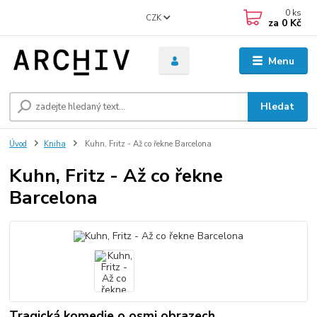
0
ks
CZK
za
0 Kč
Menu
Hledat
Úvod
Kniha
Kuhn, Fritz - Až co řekne Barcelona
Kuhn, Fritz - Až co řekne
Barcelona
Tragická komedie o osmi obrazech