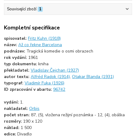
Související zboží
1
Kompletní specifikace
spisovatel:
Fritz Kuhn (1918)
název:
Až co řekne Barcelona
podnázev:
Tragická komedie o osmi obrazech
rok vydání:
1961
typ dokumentu:
kniha
překladatel:
Vladislav Čejchan (1927)
autor textu:
Alfréd Radok (1914)
,
Otakar Blanda (1931)
typograf:
Vladimír Fuka (1926)
ID zpracování v abartu:
96742
vydání:
1.
nakladatel:
Orbis
počet stran:
87, (5), vložena režijní poznámka - 12, (4), obálka
rozměry:
190 x 120
náklad:
1 500
edice:
Divadlo