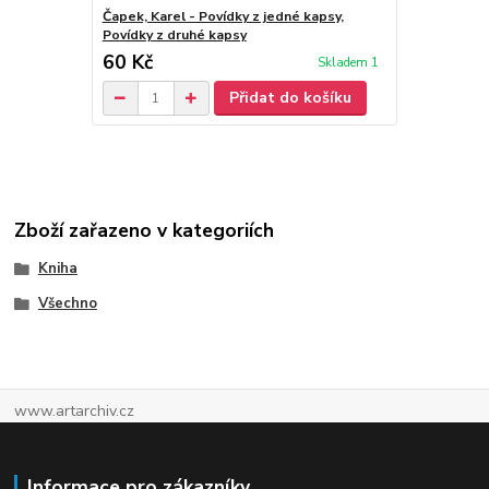
Čapek, Karel - Povídky z jedné kapsy,
Čapek, Karel
Povídky z druhé kapsy
60 Kč
30 Kč
Skladem 1
/
ks
Přidat do košíku
Zboží zařazeno v kategoriích
Kniha
Všechno
www.artarchiv.cz
Informace pro zákazníky