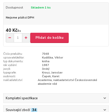
Dostupnost
Skladem 1 ks
Nejsme plátci DPH
40 Kč
/
ks
Přidat do košíku
Číslo produktu:
7048
spisovatel/editor:
Kudělka, Viktor
typ dokumentu:
kniha
rok vydání:
1987
jazyk:
český
typografie:
Krouz, Jaroslav
osobnosti:
Čapek, Karel
nakladatelství:
Academia, nakladatelství Československé
akademie věd
Kompletní specifikace
Související zboží
34