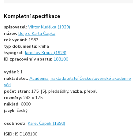
Kompletní specifikace
spisovatel:
Viktor Kudělka (1929)
název:
Boje o Karla Čapka
rok vydání:
1987
typ dokumentu:
kniha
typograf:
Jaroslav Krouz (1923)
ID zpracování v abartu:
188100
vydání:
1.
nakladatel:
Academia, nakladatelství Československé akademie
věd
počet stran:
175, [5], předsádky, vazba, přebal
rozměry:
243 x 175
náklad:
6000
jazyk:
český
osobnosti:
Karel Čapek (1890)
ISID:
ISID188100