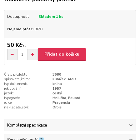
Dostupnost
Skladem 1 ks
Nejsme plátci DPH
50 Kč
/
ks
Přidat do košíku
Číslo produktu:
3680
spisovatel/editor:
Kubiček, Alois
typ dokumentu:
kniha
rok vydání:
1957
jazyk:
český
typografie:
Hnilička, Eduard
edice:
Pragensia
nakladatelství:
Orbis
Kompletní specifikace