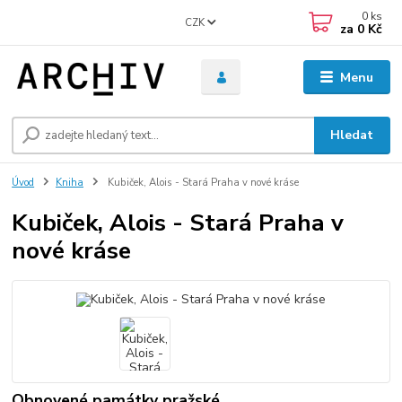
0
ks
CZK
za
0 Kč
Menu
Hledat
Úvod
Kniha
Kubiček, Alois - Stará Praha v nové kráse
Kubiček, Alois - Stará Praha v
nové kráse
Obnovené památky pražské