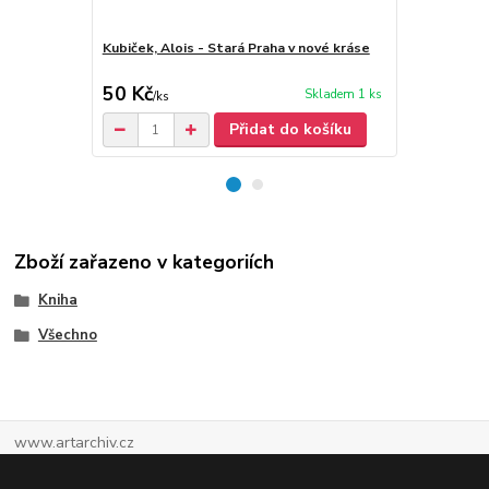
Kubiček, Alois - Stará Praha v nové kráse
Kubiček, Alo
(podpis)
50 Kč
100 Kč
Skladem 1 ks
/
ks
/
ks
Přidat do košíku
Zboží zařazeno v kategoriích
Kniha
Všechno
www.artarchiv.cz