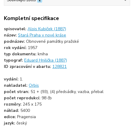
Související zboží
2
Kompletní specifikace
spisovatel:
Alois Kubiček (1887)
název:
Stará Praha v nové kráse
podnázev:
Obnovené památky pražské
rok vydání:
1957
typ dokumentu:
kniha
typograf:
Eduard Hnilička (1887)
ID zpracování v abartu:
128821
vydání:
1.
nakladatel:
Orbis
počet stran:
51 + (93), (4) předsádky, vazba, přebal
počet reprodukcí:
98 čb
rozměry:
245 x 175
náklad:
5400
edice:
Pragensia
jazyk:
český