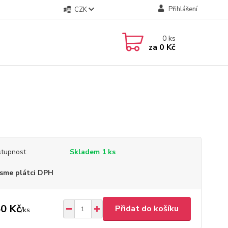
Přihlášení
CZK
0
ks
za
0 Kč
tupnost
Skladem 1 ks
sme plátci DPH
0 Kč
Přidat do košíku
/
ks