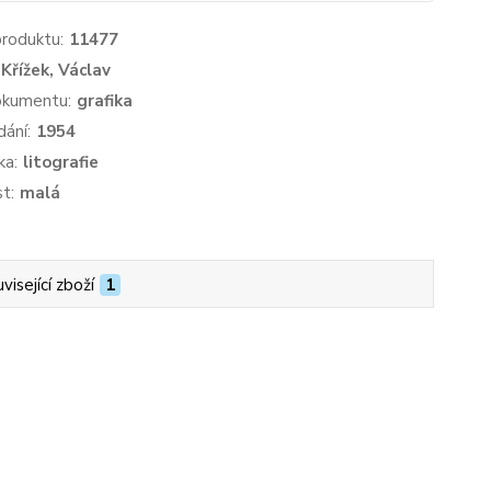
produktu:
11477
Křížek, Václav
okumentu:
grafika
dání:
1954
ka:
litografie
st:
malá
visející zboží
1