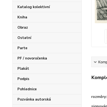
Katalog kolektivní
Kniha
Obraz
Ostatní
Parte
PF / novoročenka
Kompl
Plakát
Komple
Podpis
Pohlednice
rozměry:
Pozvánka autorská
signován