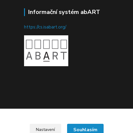
Informační systém abART
https://cs.isabart.org/
Upravit sběr cookies.
Souhlasím
Nastavení