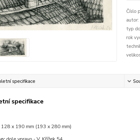
Číslo 
autor:
typ d
rok vy
techni
veliko
etní specifikace
Sou
tní specifikace
128 x 190 mm (193 x 280 mm)
o:
dole vpravo - V. Křížek 54