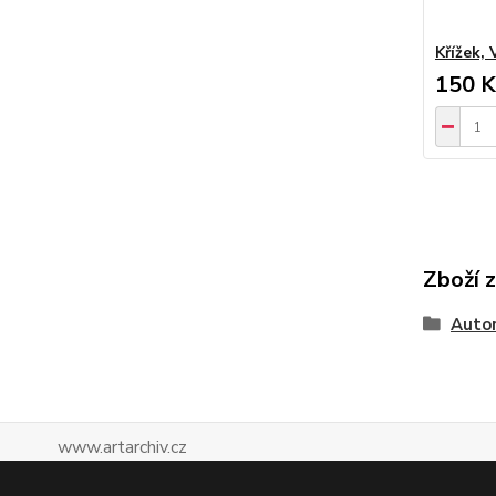
Křížek, 
150 K
Zboží 
Autor
www.artarchiv.cz