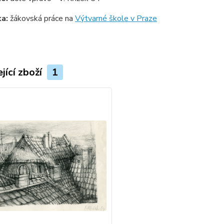
a:
žákovská práce na
Výtvarné škole v Praze
jící zboží
1