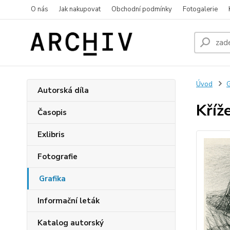
O nás
Jak nakupovat
Obchodní podmínky
Fotogalerie
Úvod
G
Autorská díla
Kříž
Časopis
Exlibris
Fotografie
Grafika
Informační leták
Katalog autorský