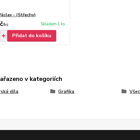
Václav - (Střechy)
č
Skladem 1 ks
/
ks
Přidat do košíku
zařazeno v kategoriích
ská díla
Grafika
Vše