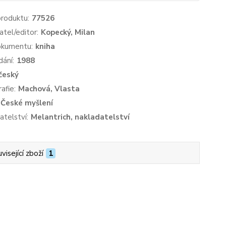
produktu:
77526
atel/editor:
Kopecký, Milan
okumentu:
kniha
dání:
1988
český
afie:
Machová, Vlasta
České myšlení
atelství:
Melantrich, nakladatelství
visející zboží
1