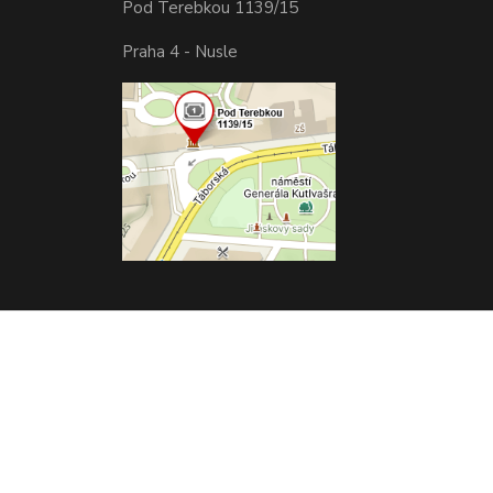
Pod Terebkou 1139/15
Praha 4 - Nusle
Vytvořeno na
Eshop-rychle.cz