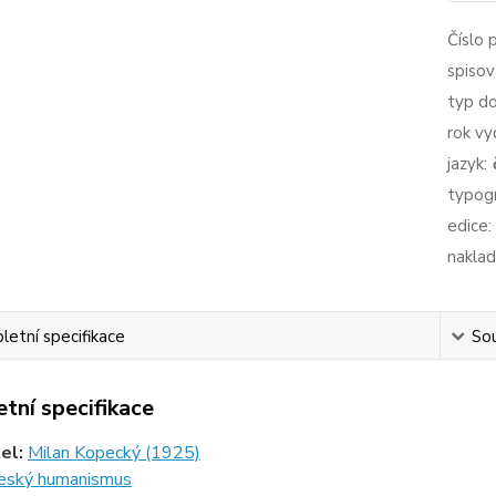
Číslo 
spisov
typ d
rok vy
jazyk:
typogr
edice:
naklad
etní specifikace
Sou
tní specifikace
tel:
Milan Kopecký (1925)
eský humanismus