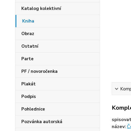
Katalog kolektivní
Kniha
Obraz
Ostatní
Parte
PF / novoročenka
Plakát
Kompl
Podpis
Komple
Pohlednice
spisova
Pozvánka autorská
název:
Č