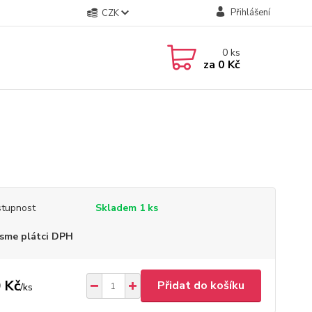
Přihlášení
CZK
0
ks
za
0 Kč
tupnost
Skladem 1 ks
sme plátci DPH
 Kč
Přidat do košíku
/
ks