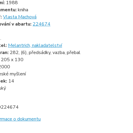
ní:
1988
umentu:
kniha
f:
Vlasta Machová
ování v abartu:
224674
.
tel:
Melantrich, nakladatelství
ran:
282, (6), předsádky, vazba, přebal
:
205 x 130
2000
ské myšlení
zek:
14
ský
D224674
formace o dokumentu