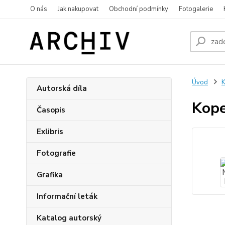
O nás
Jak nakupovat
Obchodní podmínky
Fotogalerie
Úvod
K
Autorská díla
Kope
Časopis
Exlibris
Fotografie
Grafika
Informační leták
Katalog autorský