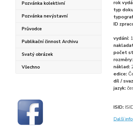
rok vydá
Pozvánka kolektivní
typ dok
Pozvánka nevýstavní
typogra
ID zprac
Průvodce
vydání:
1
Publikační činnost Archivu
naklada
počet st
Svatý obrázek
rozměry
náklad:
Všechno
edice:
Če
díl / sva
jazyk:
če
ISID:
ISI
Další in