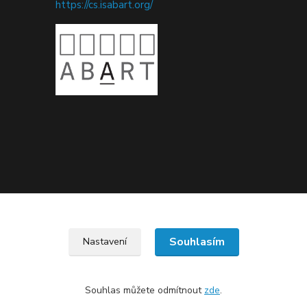
https://cs.isabart.org/
Upravit sběr cookies.
Souhlasím
Nastavení
Souhlas můžete odmítnout
zde
.