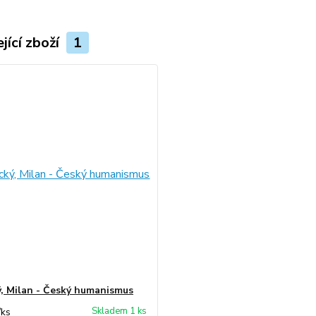
jící zboží
1
, Milan - Český humanismus
Skladem 1 ks
/
ks