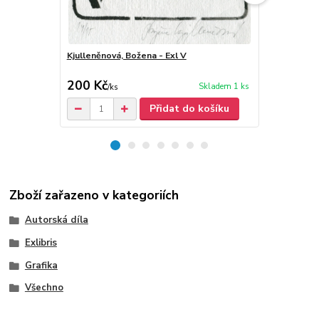
Kjulleněnová, Božena - Exl V
Kjulleněnová,
Orenes
200 Kč
300 Kč
Skladem 1 ks
/
ks
/
ks
Přidat do košíku
Zboží zařazeno v kategoriích
Autorská díla
Exlibris
Grafika
Všechno