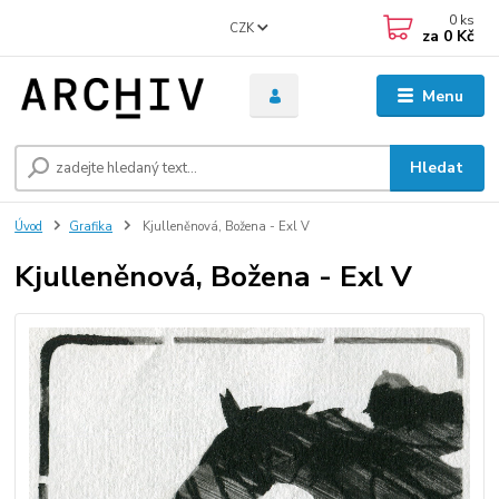
0
ks
CZK
za
0 Kč
Menu
Hledat
Úvod
Grafika
Kjulleněnová, Božena - Exl V
Kjulleněnová, Božena - Exl V