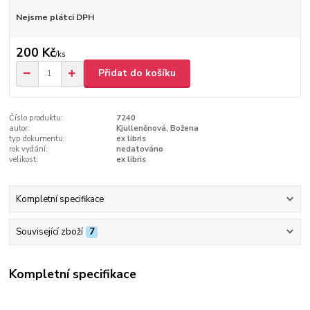
Nejsme plátci DPH
200 Kč
/
ks
Přidat do košíku
Číslo produktu:
7240
autor:
Kjulleněnová, Božena
typ dokumentu:
ex libris
rok vydání:
nedatováno
velikost:
ex libris
Kompletní specifikace
Související zboží
7
Kompletní specifikace