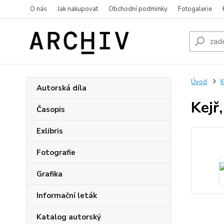
O nás
Jak nakupovat
Obchodní podmínky
Fotogalerie
Úvod
K
Autorská díla
Kejř,
Časopis
Exlibris
Fotografie
Grafika
Informační leták
Katalog autorský