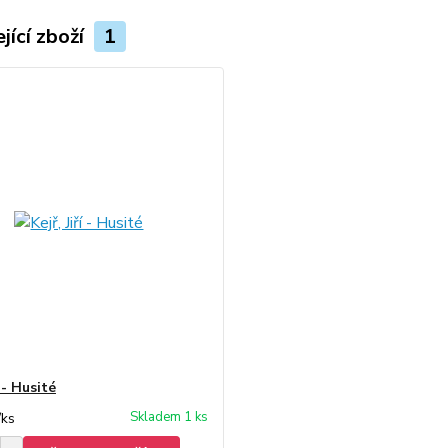
jící zboží
1
í - Husité
Skladem 1 ks
/
ks