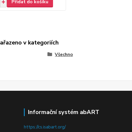
Přidat do košíku
zařazeno v kategoriích
Všechno
Informační systém abART
https://cs.isabart.org/