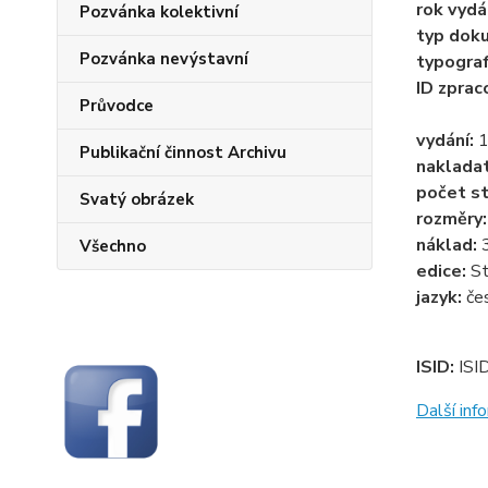
rok vydá
Pozvánka kolektivní
typ dok
Pozvánka nevýstavní
typogra
ID zprac
Průvodce
vydání:
1
Publikační činnost Archivu
naklada
počet st
Svatý obrázek
rozměry
náklad:
Všechno
edice:
St
jazyk:
če
ISID:
ISI
Další in