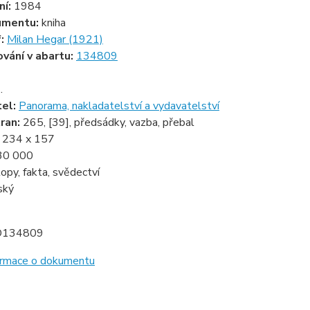
ní:
1984
umentu:
kniha
f:
Milan Hegar (1921)
ování v abartu:
134809
.
tel:
Panorama, nakladatelství a vydavatelství
ran:
265, [39], předsádky, vazba, přebal
:
234 x 157
30 000
opy, fakta, svědectví
ský
D134809
formace o dokumentu