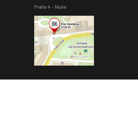
Praha 4 - Nusle
Vytvořeno na
Eshop-rychle.cz