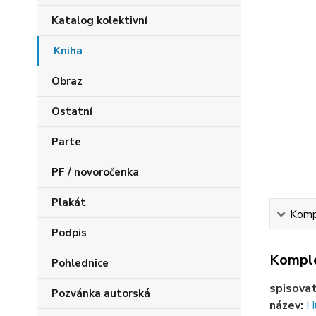
Katalog kolektivní
Kniha
Obraz
Ostatní
Parte
PF / novoročenka
Plakát
Kompl
Podpis
Komple
Pohlednice
spisova
Pozvánka autorská
název:
H