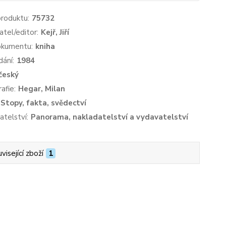
produktu:
75732
atel/editor:
Kejř, Jiří
okumentu:
kniha
dání:
1984
český
afie:
Hegar, Milan
Stopy, fakta, svědectví
atelství:
Panorama, nakladatelství a vydavatelství
visející zboží
1