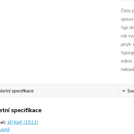
Číslo 
spisov
typ d
rok vy
jazyk:
typogr
edice:
naklad
etní specifikace
Sou
tní specifikace
tel:
Jiří Kejř (1921)
usité