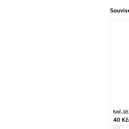
Souvise
Kejř, Jiř
40 Kč