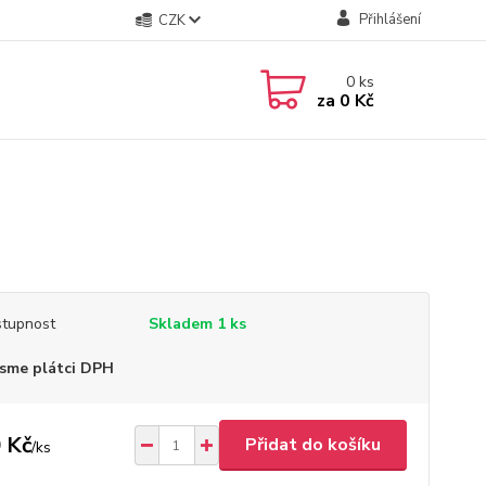
Přihlášení
CZK
0
ks
za
0 Kč
tupnost
Skladem 1 ks
sme plátci DPH
 Kč
Přidat do košíku
/
ks