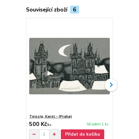
Související zboží
6
Teissig, Karel - (Praha)
Karel Teissi
500 Kč
80 Kč
Skladem 1 ks
/
ks
/
ks
Přidat do košíku