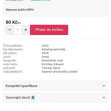
Nejsme plátci DPH
80 Kč
/
ks
Přidat do košíku
Číslo produktu:
1442
typ dokumentu:
katalog autorský
rok vydání:
1976
jazyk:
český
typografie:
Kremláček, Ivan
autor textu:
Petiška, Eduard
osobnosti:
Teissig, Karel
nakladatelství:
Galerie výtvarného umění
Kompletní specifikace
Související zboží
6