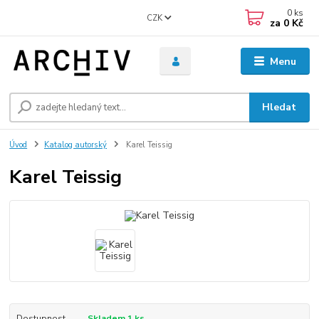
0
ks
CZK
za
0 Kč
Menu
Hledat
Úvod
Katalog autorský
Karel Teissig
Karel Teissig
Dostupnost
Skladem 1 ks