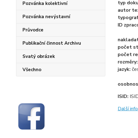
typ dok
Pozvánka kolektivní
autor te
Pozvánka nevýstavní
typogra
ID zprac
Průvodce
naklada
Publikační činnost Archivu
počet st
počet re
Svatý obrázek
rozměry
jazyk:
če
Všechno
osobnos
ISID:
ISI
Další in