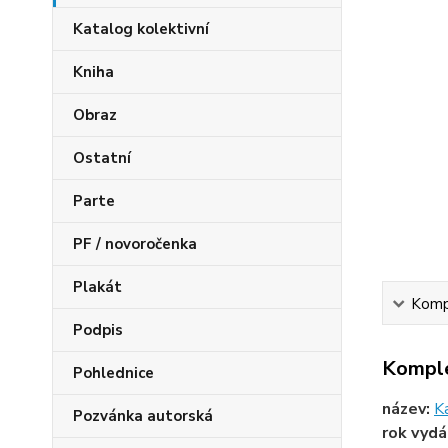
Katalog kolektivní
Kniha
Obraz
Ostatní
Parte
PF / novoročenka
Plakát
Kompl
Podpis
Komple
Pohlednice
název:
K
Pozvánka autorská
rok vydá