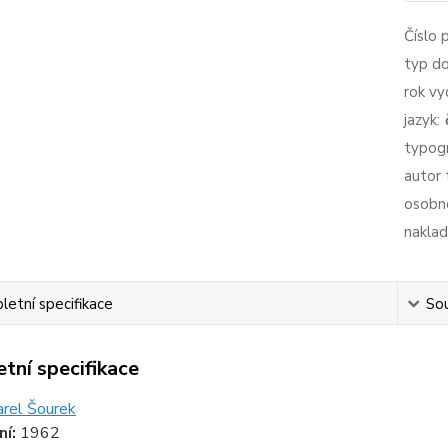
Číslo 
typ d
rok vy
jazyk:
typogr
autor 
osobno
naklad
etní specifikace
Sou
tní specifikace
arel Šourek
ní:
1962