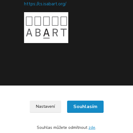
https://cs.isabart.org/
Upravit sběr cookies.
Souhlasím
Nastavení
Souhlas můžete odmítnout
zde
.