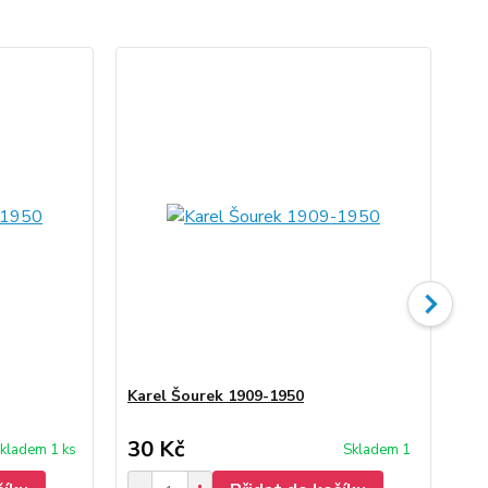
Karel Šourek 1909-1950
Šou
Če
30 Kč
50
kladem 1 ks
Skladem 1