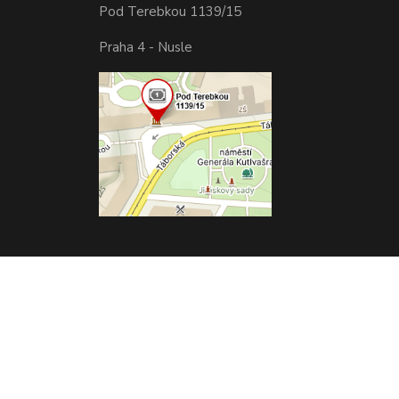
Pod Terebkou 1139/15
Praha 4 - Nusle
Vytvořeno na
Eshop-rychle.cz