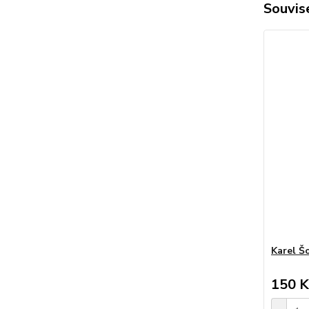
Souvise
Karel Š
150 K