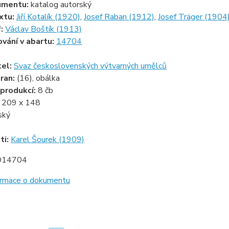
umentu:
katalog autorský
xtu:
Jiří Kotalík (1920)
,
Josef Raban (1912)
,
Josef Träger (1904
f:
Václav Boštík (1913)
ování v abartu:
14704
tel:
Svaz československých výtvarných umělců
ran:
(16), obálka
produkcí:
8 čb
:
209 x 148
ský
ti:
Karel Šourek (1909)
D14704
formace o dokumentu