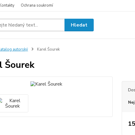
Kontakty
Ochrana soukromí
Hledat
atalog autorský
Karel Šourek
l Šourek
Dos
Nej
15