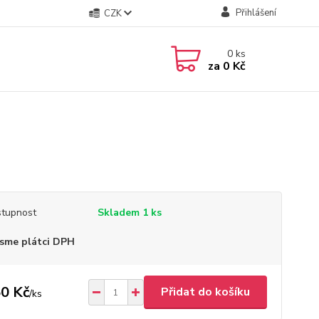
Přihlášení
CZK
0
ks
za
0 Kč
tupnost
Skladem 1 ks
sme plátci DPH
0 Kč
Přidat do košíku
/
ks