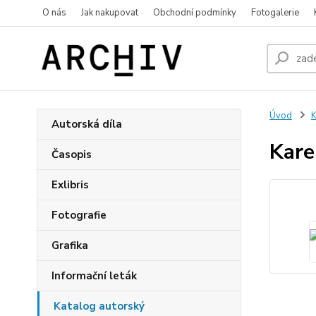
O nás
Jak nakupovat
Obchodní podmínky
Fotogalerie
Úvod
K
Autorská díla
Kare
Časopis
Exlibris
Fotografie
Grafika
Informační leták
Katalog autorský