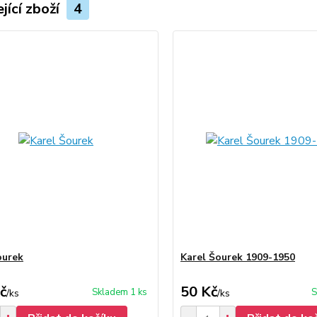
jící zboží
4
ourek
Karel Šourek 1909-1950
č
50 Kč
Skladem 1 ks
S
/
ks
/
ks