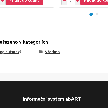
Přidat do košíku
Přidat do ko
zařazeno v kategoriích
og autorský
Všechno
Informační systém abART