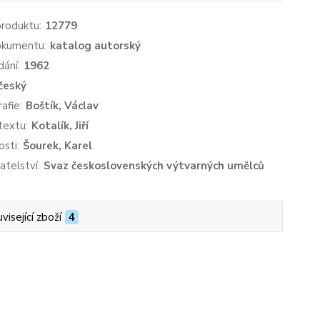
produktu:
12779
okumentu:
katalog autorský
dání:
1962
český
afie:
Boštík, Václav
textu:
Kotalík, Jiří
sti:
Šourek, Karel
atelství:
Svaz československých výtvarných umělců
visející zboží
4