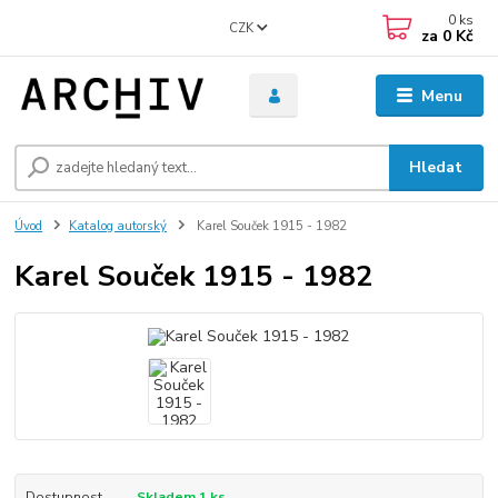
0
ks
CZK
za
0 Kč
Menu
Hledat
Úvod
Katalog autorský
Karel Souček 1915 - 1982
Karel Souček 1915 - 1982
Dostupnost
Skladem 1 ks