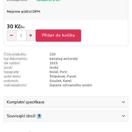
Nejsme plátci DPH
30 Kč
/
ks
Přidat do košíku
Číslo produktu:
220
typ dokumentu:
katalog autorský
rok vydání:
2015
jazyk:
český
typografie:
Kolář, Petr
autor textu:
Štěpánek, Pavel
osobnosti:
Souček, Karel
nakladatelství:
Galerie výtvarného umění
Kompletní specifikace
Související zboží
9