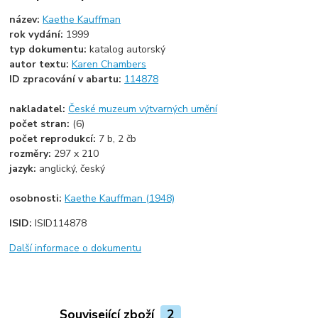
název:
Kaethe Kauffman
rok vydání:
1999
typ dokumentu:
katalog autorský
autor textu:
Karen Chambers
ID zpracování v abartu:
114878
nakladatel:
České muzeum výtvarných umění
počet stran:
(6)
počet reprodukcí:
7 b, 2 čb
rozměry:
297 x 210
jazyk:
anglický, český
osobnosti:
Kaethe Kauffman (1948)
ISID:
ISID114878
Další informace o dokumentu
Související zboží
2