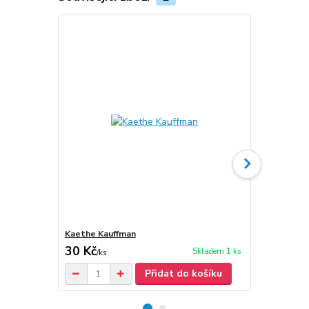
Kaethe Kauffman
Kaethe Kauf
30 Kč
30 Kč
Skladem 1 ks
/
ks
Přidat do košíku