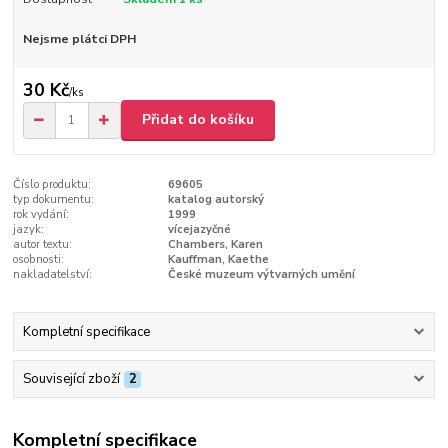
Nejsme plátci DPH
30 Kč
/
ks
Přidat do košíku
Číslo produktu:
69605
typ dokumentu:
katalog autorský
rok vydání:
1999
jazyk:
vícejazyčné
autor textu:
Chambers, Karen
osobnosti:
Kauffman, Kaethe
nakladatelství:
České muzeum výtvarných umění
Kompletní specifikace
Související zboží
2
Kompletní specifikace