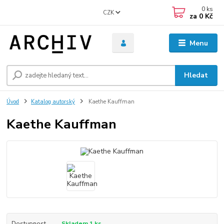
0
ks
CZK
za
0 Kč
Menu
Hledat
Úvod
Katalog autorský
Kaethe Kauffman
Kaethe Kauffman
Dostupnost
Skladem 1 ks