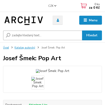
0
ks
CZK
za
0 Kč
Menu
Hledat
Úvod
Katalog autorský
Josef Šmek: Pop Art
Josef Šmek: Pop Art
Dostupnost
Skladem 1 ks