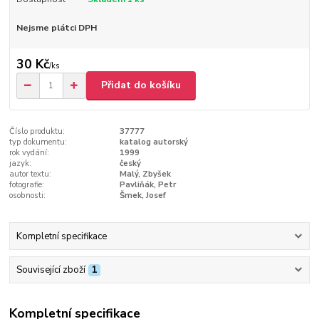
Nejsme plátci DPH
30 Kč
/
ks
Přidat do košíku
Číslo produktu:
37777
typ dokumentu:
katalog autorský
rok vydání:
1999
jazyk:
český
autor textu:
Malý, Zbyšek
fotografie:
Pavliňák, Petr
osobnosti:
Šmek, Josef
Kompletní specifikace
Související zboží
1
Kompletní specifikace