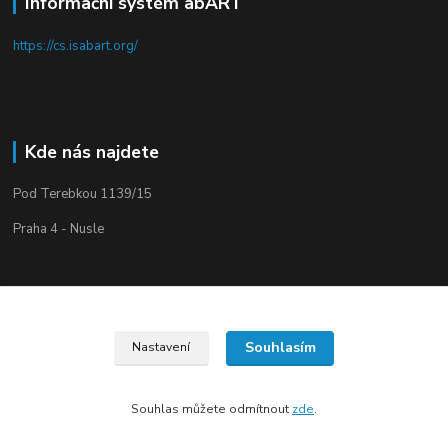
Informační systém abART
https://cs.isabart.org/
Kde nás najdete
Pod Terebkou 1139/15
Praha 4 - Nusle
Souhlasím
Nastavení
Upravit sběr cookies.
Souhlas můžete odmítnout
zde
.
Vytvořeno na
Eshop-rychle.cz