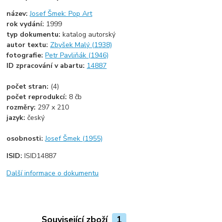
název:
Josef Šmek: Pop Art
rok vydání:
1999
typ dokumentu:
katalog autorský
autor textu:
Zbyšek Malý (1938)
fotografie:
Petr Pavliňák (1946)
ID zpracování v abartu:
14887
počet stran:
(4)
počet reprodukcí:
8 čb
rozměry:
297 x 210
jazyk:
český
osobnosti:
Josef Šmek (1955)
ISID:
ISID14887
Další informace o dokumentu
Související zboží
1