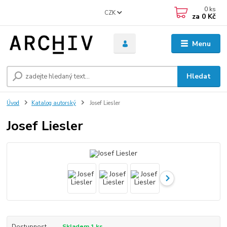
0
ks
CZK
za
0 Kč
Menu
Hledat
Úvod
Katalog autorský
Josef Liesler
Josef Liesler
Dostupnost
Skladem 1 ks