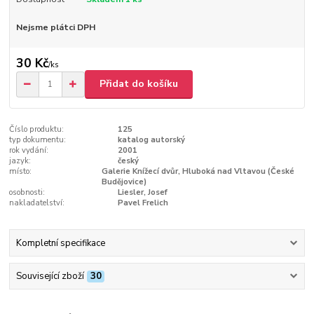
Nejsme plátci DPH
30 Kč
/
ks
Přidat do košíku
Číslo produktu:
125
typ dokumentu:
katalog autorský
rok vydání:
2001
jazyk:
český
místo:
Galerie Knížecí dvůr, Hluboká nad Vltavou (České
Budějovice)
osobnosti:
Liesler, Josef
nakladatelství:
Pavel Frelich
Kompletní specifikace
Související zboží
30