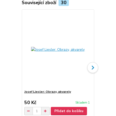
Související zboží
30
Josef Liesler: Obrazy, akvarely
Josef Liesler
50 Kč
50 Kč
Skladem 1
Přidat do košíku