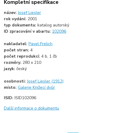
Kompletní specifikace
název:
Josef Liesler
rok vydání:
2001
typ dokumentu:
katalog autorský
ID zpracování v abartu:
102096
nakladatel:
Pavel Frelich
počet stran:
4
počet reprodukcí:
4 b, 1 čb
rozměry:
280 x 210
jazyk:
český
osobnosti:
Josef Liesler (1912)
místo:
Galerie Knížecí dvůr
ISID:
ISID102096
Další informace o dokumentu