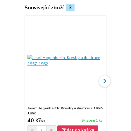
Související zboží
3
Josef Hegenbarth: Kresby a ilustrace 1957-
Josef Hegen
1962
40 Kč
30 Kč
Skladem 1 ks
/
ks
/
ks
Přidat do košíku