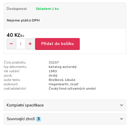
Dostupnost
Skladem 1 ks
Nejsme plátci DPH
40 Kč
/
ks
Přidat do košíku
Číslo produktu:
32107
typ dokumentu:
katalog autorský
rok vydání:
1963
jazyk:
český
autor textu:
Brožková, Libuše
osobnosti:
Hegenbarth, Josef
nakladatelství:
Český fond výtvarných umění
Kompletní specifikace
Související zboží
3