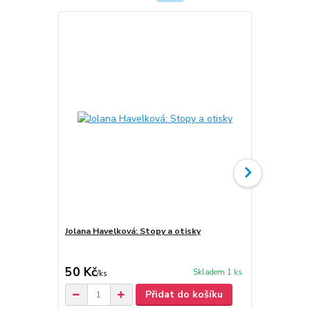
Jolana Havelková: Stopy a otisky
Jolana Havel
Transitory 
50 Kč
30 Kč
Skladem 1 ks
/
ks
Přidat do košíku