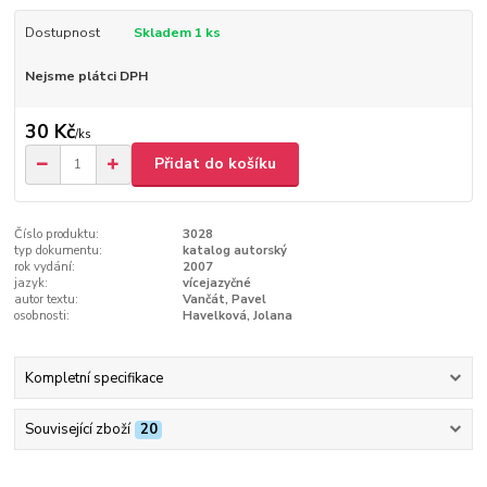
Dostupnost
Skladem 1 ks
Nejsme plátci DPH
30 Kč
/
ks
Přidat do košíku
Číslo produktu:
3028
typ dokumentu:
katalog autorský
rok vydání:
2007
jazyk:
vícejazyčné
autor textu:
Vančát, Pavel
osobnosti:
Havelková, Jolana
Kompletní specifikace
Související zboží
20