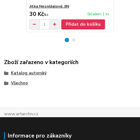
Jitka Nesnídalová: JIN
Jitka P. Nes
30 Kč
30 Kč
Skladem 1 ks
/
ks
/
ks
Přidat do košíku
Zboží zařazeno v kategoriích
Katalog autorský
Všechno
www.artarchiv.cz
Informace pro zákazníky