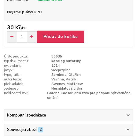
Nejsme plátci DPH
30 Kč
/
ks
Přidat do košíku
Číslo produktu:
86635
typ dokumentu:
katalog autorský
rok vydání:
2014
jazyk:
vícejazyčné
typografie:
Šembera, Oldřich
autor textu:
Vavřina, Patrik
překladatel:
Sweney, Matthew
osobnosti:
Nesnídalová, Jitka
nakladatelství:
Galerie Caesar, družstvo pro podporu výtvarného
umění
Kompletní specifikace
Související zboží
2