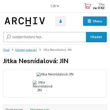
0
ks
CZK
za
0 Kč
Menu
Hledat
Úvod
Katalog autorský
Jitka Nesnídalová: JIN
Jitka Nesnídalová: JIN
Dostupnost
Skladem 1 ks