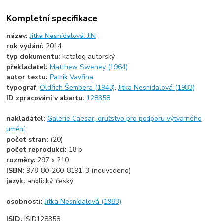
Kompletní specifikace
název:
Jitka Nesnídalová: JIN
rok vydání:
2014
typ dokumentu:
katalog autorský
překladatel:
Matthew Sweney (1964)
autor textu:
Patrik Vavřina
typograf:
Oldřich Šembera (1948)
,
Jitka Nesnídalová (1983)
ID zpracování v abartu:
128358
nakladatel:
Galerie Caesar, družstvo pro podporu výtvarného
umění
počet stran:
(20)
počet reprodukcí:
18 b
rozměry:
297 x 210
ISBN:
978-80-260-8191-3 (neuvedeno)
jazyk:
anglický, český
osobnosti:
Jitka Nesnídalová (1983)
ISID:
ISID128358