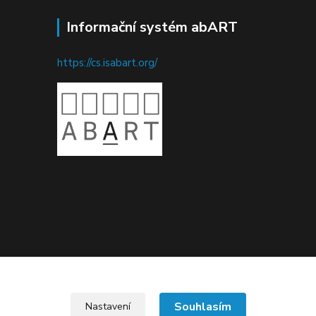
Informační systém abART
https://cs.isabart.org/
Upravit sběr cookies.
Souhlasím
Nastavení