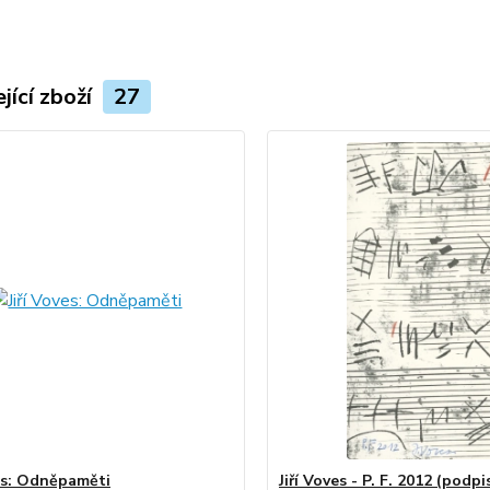
jící zboží
27
ves: Odněpaměti
Jiří Voves - P. F. 2012 (podpi