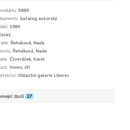
produktu:
5889
okumentu:
katalog autorský
dání:
1989
český
afie:
Řeháková, Naďa
textu:
Řeháková, Naďa
afie:
Čtveráček, Karel
sti:
Voves, Jiří
atelství:
Oblastní galerie Liberec
isející zboží
27