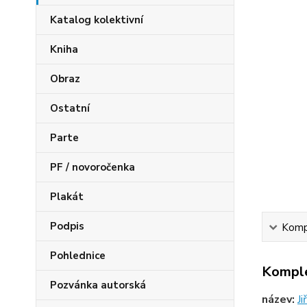
Katalog kolektivní
Kniha
Obraz
Ostatní
Parte
PF / novoročenka
Plakát
Podpis
Kompl
Pohlednice
Komple
Pozvánka autorská
název:
Ji