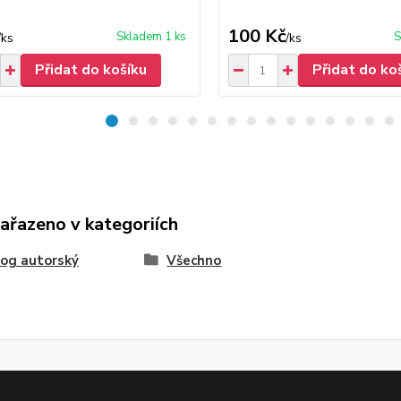
100 Kč
Skladem 1 ks
S
/
ks
/
ks
Přidat do košíku
Přidat do ko
zařazeno v kategoriích
og autorský
Všechno