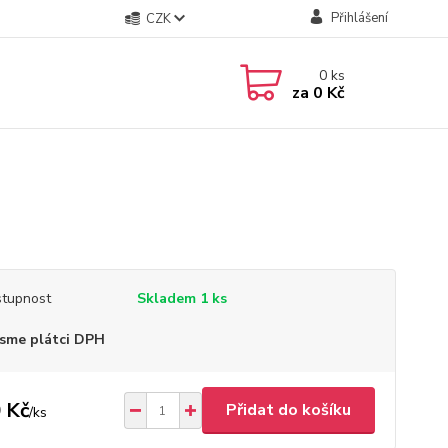
Přihlášení
CZK
0
ks
za
0 Kč
tupnost
Skladem 1 ks
sme plátci DPH
 Kč
Přidat do košíku
/
ks