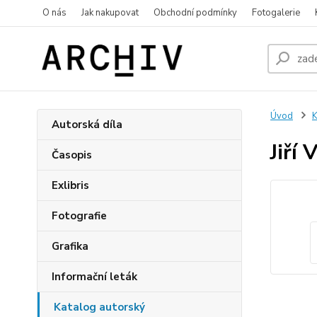
O nás
Jak nakupovat
Obchodní podmínky
Fotogalerie
Úvod
K
Autorská díla
Jiří 
Časopis
Exlibris
Fotografie
Grafika
Informační leták
Katalog autorský