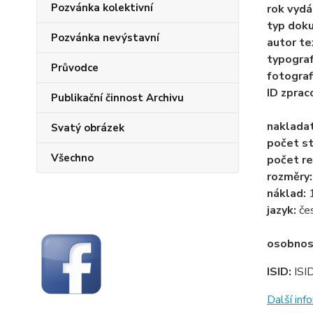
Pozvánka kolektivní
rok vydá
typ dok
Pozvánka nevýstavní
autor te
typogra
Průvodce
fotograf
ID zprac
Publikační činnost Archivu
naklada
Svatý obrázek
počet st
Všechno
počet re
rozměry
náklad:
jazyk:
če
osobnos
ISID:
ISI
Další in