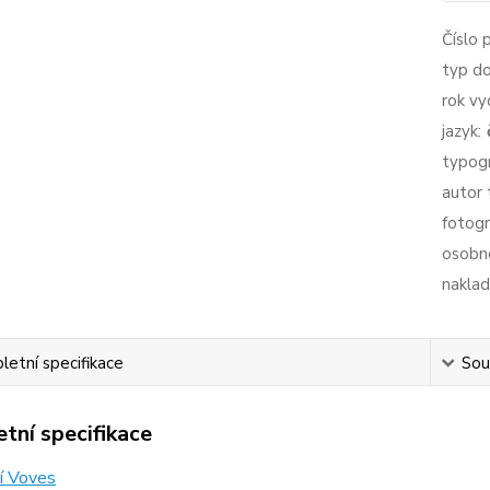
Číslo 
typ d
rok vy
jazyk:
typogr
autor 
fotogr
osobno
naklad
etní specifikace
Souv
tní specifikace
ří Voves