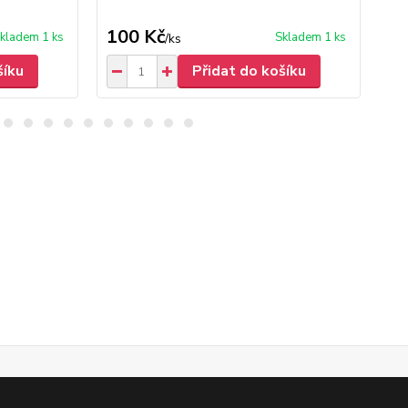
100 Kč
30
kladem 1 ks
Skladem 1 ks
/
ks
šíku
Přidat do košíku