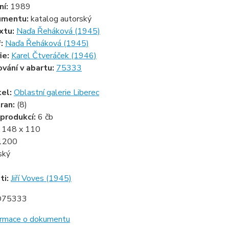
ní:
1989
umentu:
katalog autorský
xtu:
Naďa Řeháková (1945)
f:
Naďa Řeháková (1945)
ie:
Karel Čtveráček (1946)
ování v abartu:
75333
tel:
Oblastní galerie Liberec
ran:
(8)
produkcí:
6 čb
:
148 x 110
1200
ský
ti:
Jiří Voves (1945)
D75333
formace o dokumentu