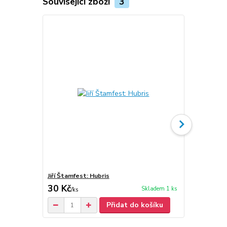
Související zboží
3
Jiří Štamfest: Hubris
Jiří Štamfes
30 Kč
30 Kč
Skladem 1 ks
/
ks
Přidat do košíku