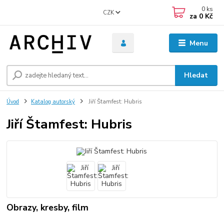
0
ks
CZK
za
0 Kč
Menu
Hledat
Úvod
Katalog autorský
Jiří Štamfest: Hubris
Jiří Štamfest: Hubris
Obrazy, kresby, film