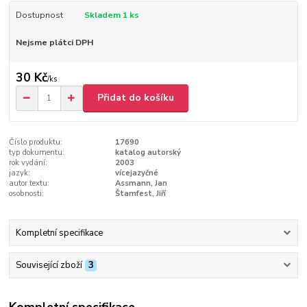
Dostupnost
Skladem 1 ks
Nejsme plátci DPH
30 Kč
/
ks
Přidat do košíku
Číslo produktu:
17690
typ dokumentu:
katalog autorský
rok vydání:
2003
jazyk:
vícejazyčné
autor textu:
Assmann, Jan
osobnosti:
Štamfest, Jiří
Kompletní specifikace
Související zboží
3
Kompletní specifikace