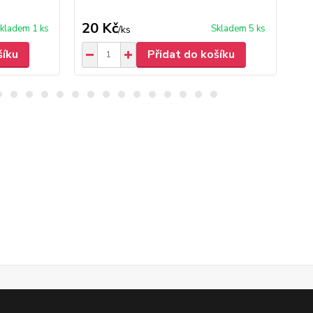
20 Kč
30
kladem 1 ks
Skladem 5 ks
/
ks
šíku
Přidat do košíku