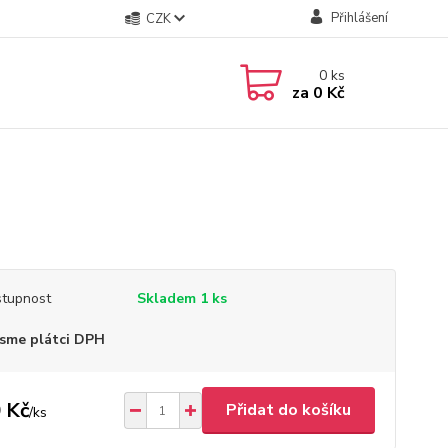
Přihlášení
CZK
0
ks
za
0 Kč
tupnost
Skladem 1 ks
sme plátci DPH
 Kč
Přidat do košíku
/
ks