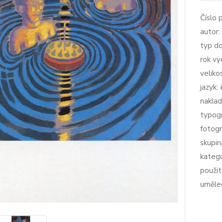
Číslo 
autor:
typ d
rok vy
veliko
jazyk:
naklad
typogr
fotogr
skupin
katego
použit
uměle