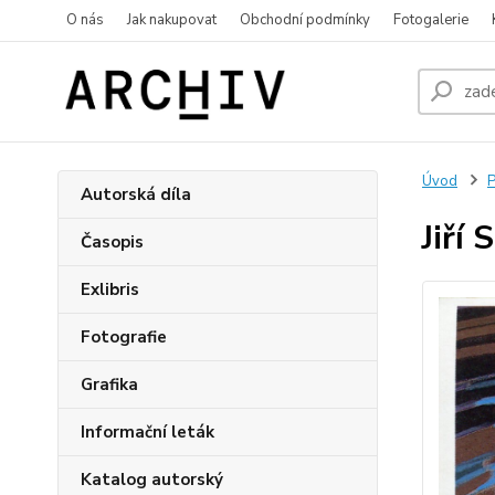
O nás
Jak nakupovat
Obchodní podmínky
Fotogalerie
Úvod
P
Autorská díla
Jiří
Časopis
Exlibris
Fotografie
Grafika
Informační leták
Katalog autorský