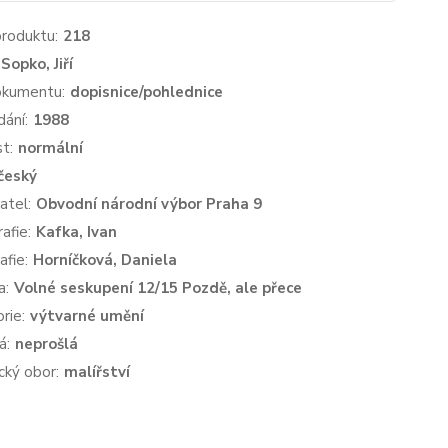
produktu:
218
Sopko, Jiří
okumentu:
dopisnice/pohlednice
dání:
1988
st:
normální
český
atel:
Obvodní národní výbor Praha 9
afie:
Kafka, Ivan
afie:
Horníčková, Daniela
a:
Volné seskupení 12/15 Pozdě, ale přece
rie:
výtvarné umění
á:
neprošlá
cký obor:
malířství