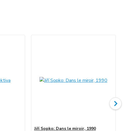
Jiří Sopko: Dans le miroir, 1990
Jiř