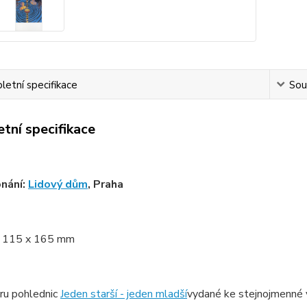
etní specifikace
Souv
tní specifikace
nání:
Lidový dům
, Praha
:
115 x 165 mm
ru pohlednic
Jed
en starší - jeden mladší
vydané ke stejnojmenné