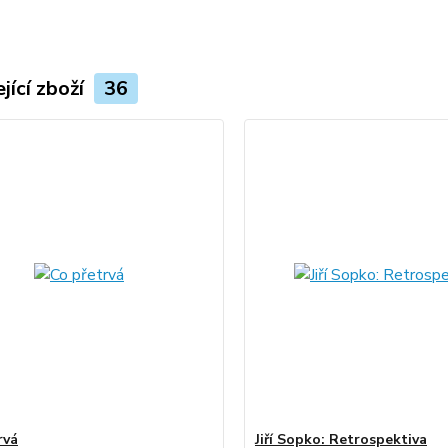
jící zboží
36
rvá
Jiří Sopko: Retrospektiva