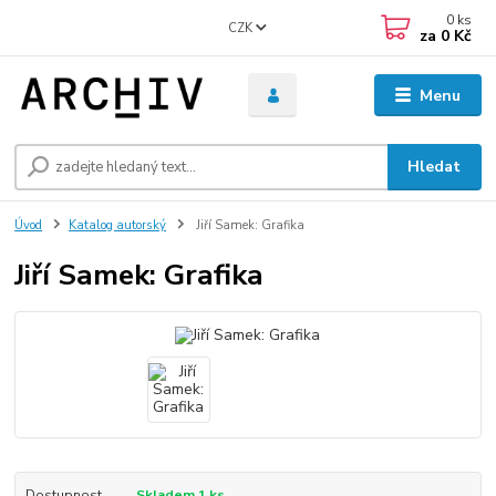
0
ks
CZK
za
0 Kč
Menu
Hledat
Úvod
Katalog autorský
Jiří Samek: Grafika
Jiří Samek: Grafika
Dostupnost
Skladem 1 ks