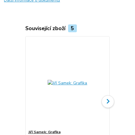
Další informace o dokumentu
Související zboží
5
Jiří Samek: Grafika
Jiří Samek: H