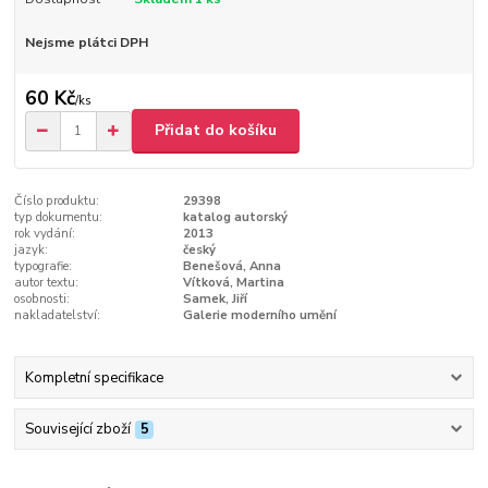
Nejsme plátci DPH
60 Kč
/
ks
Přidat do košíku
Číslo produktu:
29398
typ dokumentu:
katalog autorský
rok vydání:
2013
jazyk:
český
typografie:
Benešová, Anna
autor textu:
Vítková, Martina
osobnosti:
Samek, Jiří
nakladatelství:
Galerie moderního umění
Kompletní specifikace
Související zboží
5