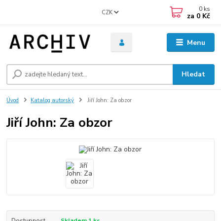
0
ks
CZK
za
0 Kč
Menu
Hledat
Úvod
Katalog autorský
Jiří John: Za obzor
Jiří John: Za obzor
Dostupnost
Skladem 1 ks