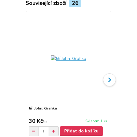
Související zboží
26
Jiří John: Grafika
Jiří John: Ma
30 Kč
90 Kč
Skladem 1 ks
/
ks
Přidat do košíku