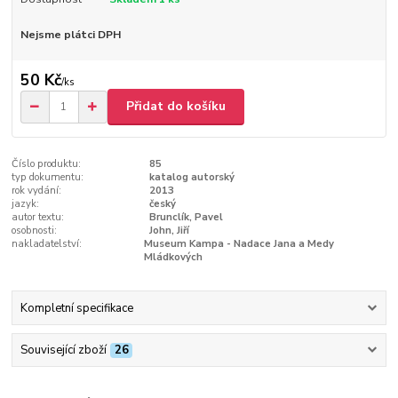
Nejsme plátci DPH
50 Kč
/
ks
Přidat do košíku
Číslo produktu:
85
typ dokumentu:
katalog autorský
rok vydání:
2013
jazyk:
český
autor textu:
Brunclík, Pavel
osobnosti:
John, Jiří
nakladatelství:
Museum Kampa - Nadace Jana a Medy
Mládkových
Kompletní specifikace
Související zboží
26