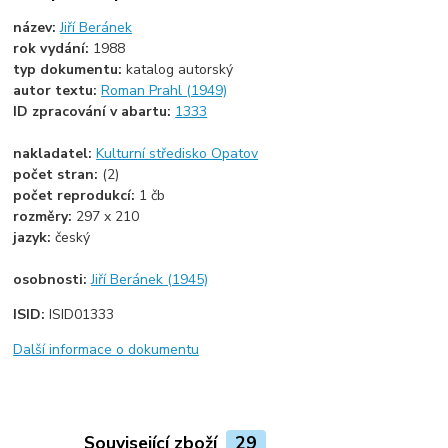
název:
Jiří Beránek
rok vydání:
1988
typ dokumentu:
katalog autorský
autor textu:
Roman Prahl (1949)
ID zpracování v abartu:
1333
nakladatel:
Kulturní středisko Opatov
počet stran:
(2)
počet reprodukcí:
1 čb
rozměry:
297 x 210
jazyk:
český
osobnosti:
Jiří Beránek (1945)
ISID:
ISID01333
Další informace o dokumentu
Související zboží
29