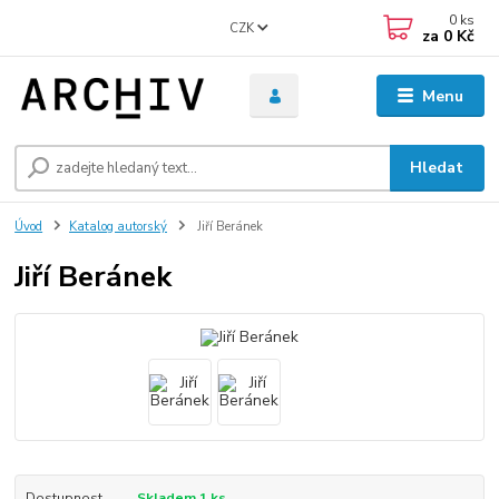
0
ks
CZK
za
0 Kč
Menu
Hledat
Úvod
Katalog autorský
Jiří Beránek
Jiří Beránek
Dostupnost
Skladem 1 ks