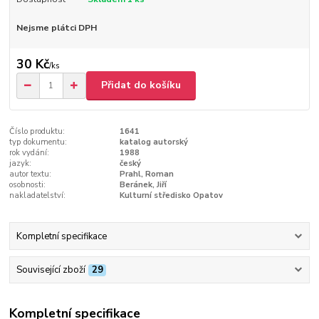
Nejsme plátci DPH
30 Kč
/
ks
Přidat do košíku
Číslo produktu:
1641
typ dokumentu:
katalog autorský
rok vydání:
1988
jazyk:
český
autor textu:
Prahl, Roman
osobnosti:
Beránek, Jiří
nakladatelství:
Kulturní středisko Opatov
Kompletní specifikace
Související zboží
29
Kompletní specifikace