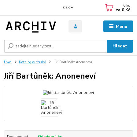
0
ks
CZK
za
0 Kč
Menu
Hledat
Úvod
Katalog autorský
Jiří Bartůněk: Anoneneví
Jiří Bartůněk: Anoneneví
Dostupnost
Skladem 1 ks