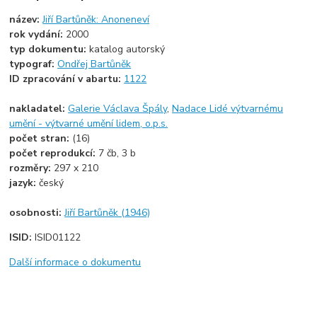
název:
Jiří Bartůněk: Anoneneví
rok vydání:
2000
typ dokumentu:
katalog autorský
typograf:
Ondřej Bartůněk
ID zpracování v abartu:
1122
nakladatel:
Galerie Václava Špály
,
Nadace Lidé výtvarnému
umění - výtvarné umění lidem, o.p.s.
počet stran:
(16)
počet reprodukcí:
7 čb, 3 b
rozměry:
297 x 210
jazyk:
český
osobnosti:
Jiří Bartůněk (1946)
ISID:
ISID01122
Další informace o dokumentu