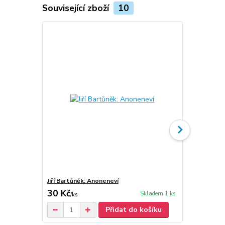
Související zboží
10
Jiří Bartůněk: Anoneneví
Jiří Bartůně
30 Kč
30 Kč
Skladem 1 ks
/
ks
/
ks
Přidat do košíku