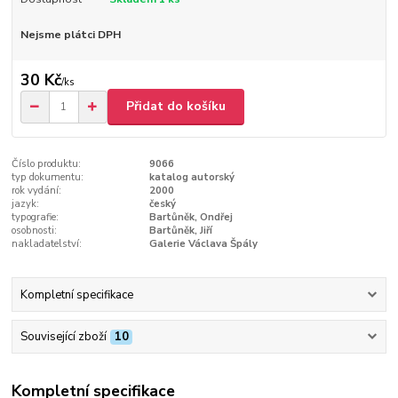
Nejsme plátci DPH
30 Kč
/
ks
Přidat do košíku
Číslo produktu:
9066
typ dokumentu:
katalog autorský
rok vydání:
2000
jazyk:
český
typografie:
Bartůněk, Ondřej
osobnosti:
Bartůněk, Jiří
nakladatelství:
Galerie Václava Špály
Kompletní specifikace
Související zboží
10
Kompletní specifikace