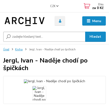
0
ks
CZK
za
0 Kč
Menu
Hledat
Úvod
Kniha
Jergl, Ivan - Naděje chodí po špičkách
Jergl, Ivan - Naděje chodí po
špičkách