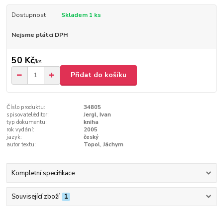
Dostupnost
Skladem 1 ks
Nejsme plátci DPH
50 Kč
/
ks
Přidat do košíku
Číslo produktu:
34805
spisovatel/editor:
Jergl, Ivan
typ dokumentu:
kniha
rok vydání:
2005
jazyk:
český
autor textu:
Topol, Jáchym
Kompletní specifikace
Související zboží
1