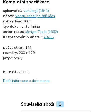
Kompletní specifikace
spisovatel:
Ivan Jergl (1941)
název:
Naděje chodí po špičkách
rok vydání:
2005
typ dokumentu:
kniha
autor textu:
Jáchym Topol (1962)
ID zpracování v abartu:
20735
počet stran:
144
rozměry:
200 x 120
jazyk:
český
ISID:
ISID20735
Další informace o dokumentu
Související zboží
1